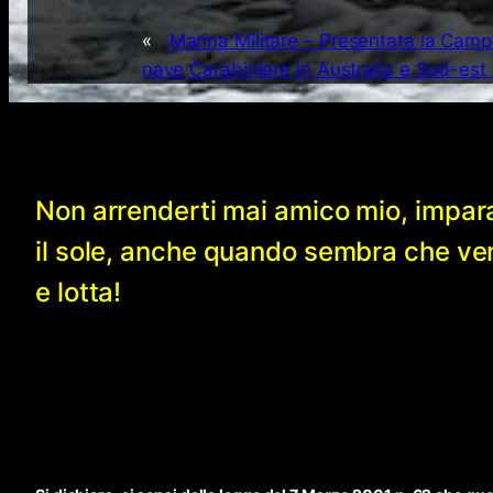
«
Marina Militare – Presentata la Cam
nave Carabiniere in Australia e Sud-est 
Non arrenderti mai amico mio, impar
il sole, anche quando sembra che v
e lotta!