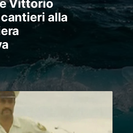
e Vittorio
cantieri alla
iera
va