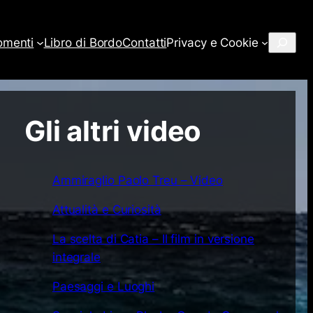
Cerca
omenti
Libro di Bordo
Contatti
Privacy e Cookie
Gli altri video
Ammiraglio Paolo Treu – Video
Attualità e Curiosità
La scelta di Catia – Il film in versione
integrale
Paesaggi e Luoghi