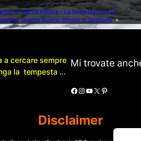
pagna di
Marina Militare – La Regia Marina e la
asiatico
Grande Guerra: Brindisi la Sentinella
»
a a cercare sempre
Mi trovate anche
enga la tempesta …
Facebook
Instagram
YouTube
X
Pinterest
Disclaimer