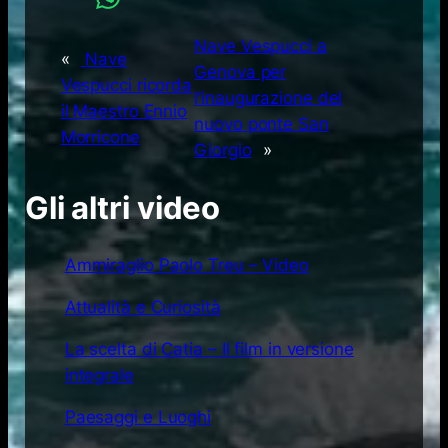
Nave Vespucci a
«
Nave
Genova per
Vespucci ricorda
l’inaugurazione del
il Maestro Ennio
nuovo ponte San
Morricone
Giorgio
»
Gli altri video
Ammiraglio Paolo Treu – Video
Attualità e Curiosità
La scelta di Catia – Il film in versione
integrale
Paesaggi e Luoghi