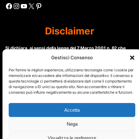
Facebook
Instagram
YouTube
X
Pinterest
Disclaimer
Si dichiara, ai sensi della legge del 7 Marzo 2001 n. 62 che
questo sito non rientra nella categoria di “Informazione
Gestisci Consenso
periodica” in quanto viene aggiornato ad intervalli non
regolari. Le immagini dei collaboratori detentori del
Per fornire le migliori esperienze, utilizziamo tecnologie come i cookie per
Copyright © sono riproducibili solo dietro specifica
memorizzare e/o accedere alle informazioni del dispositivo. Il consenso a
queste tecnologie ci permetterà di elaborare dati come il comportamento
autorizzazione. Il contenuto del sito, comprensivo di testi e
di navigazione o ID unici su questo sito. Non acconsentire o ritirare il
immagini, eccetto dove espressamente specificato, è
consenso può influire negativamente su alcune caratteristiche e funzioni.
protetto da Copyright © e non può essere riprodotto e
diffuso tramite nessun mezzo elettronico o cartaceo senza
esplicita autorizzazione scritta da parte dello staff di ”Il Mare
Accetta
nel cuore”
Nega
Copyright © All Right Reserved
Visualizza le preferenze