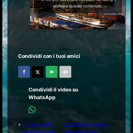
abilitare questo contenuto
Condividi con i tuoi amici
Condividi il video su
WhatsApp
«
Il varo della
La storia nel nome
supercorazzata
delle navi della