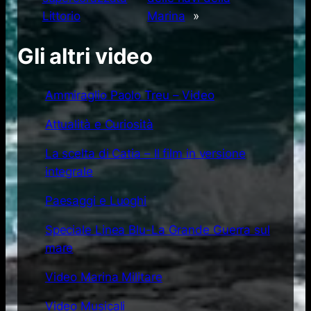
Littorio
Marina
»
Gli altri video
Ammiraglio Paolo Treu – Video
Attualità e Curiosità
La scelta di Catia – Il film in versione
integrale
Paesaggi e Luoghi
Speciale Linea Blu-La Grande Guerra sul
mare
Video Marina Militare
Video Musicali