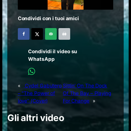
Condividi con i tuoi amici
Condividi il video su
WhatsApp
«
Cydel Gabutero
Sittin’ On The Dock
– "The Power of
Of The Bay – Playing
love" (Cover)
For Change
»
Gli altri video