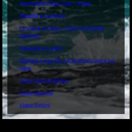
Ammiraglio Paolo Treu – Video
Attualità e Curiosità
La scelta di Catia – Il film in versione
integrale
Paesaggi e Luoghi
Speciale Linea Blu-La Grande Guerra sul
mare
Video Marina Militare
Video Musicali
Video Soldini