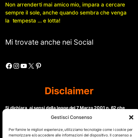
Non arrenderti mai amico mio, impara a cercare
sempre il sole, anche quando sembra che venga
la tempesta … e lotta!
Mi trovate anche nei Social
Facebook
Instagram
YouTube
X
Pinterest
Disclaimer
Si dichiara, ai sensi della legge del 7 Marzo 2001 n. 62 che
questo sito non rientra nella categoria di “Informazione
Gestisci Consenso
periodica” in quanto viene aggiornato ad intervalli non
regolari. Le immagini dei collaboratori detentori del
Per fornire le migliori esperienze, utilizziamo tecnologie come i cookie per
Copyright © sono riproducibili solo dietro specifica
memorizzare e/o accedere alle informazioni del dispositivo. Il consenso a