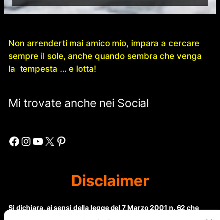
Non arrenderti mai amico mio, impara a cercare
sempre il sole, anche quando sembra che venga
la tempesta … e lotta!
Mi trovate anche nei Social
Facebook
Instagram
YouTube
X
Pinterest
Disclaimer
Si dichiara, ai sensi della legge del 7 Marzo 2001 n. 62 che
questo sito non rientra nella categoria di “Informazione