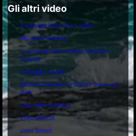
Gli altri video
Ammiraglio Paolo Treu – Video
Attualità e Curiosità
La scelta di Catia – Il film in versione
integrale
Paesaggi e Luoghi
Speciale Linea Blu-La Grande Guerra sul
mare
Video Marina Militare
Video Musicali
Video Soldini