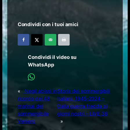
Condividi con i tuoi amici
Condividi il video su
WhatsApp
«
Negli abissi in
Storia dei sommergibili
ricordo dei 48
Italiani, 1945-2024 –
marinai del
Dalla guerra fredda ai
sommergibile
giorni nostri – LIVE 36
Veniero
»