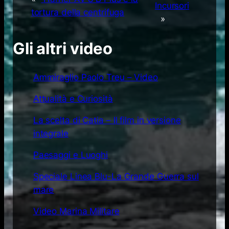
Incursori
tortura della centrifuga
»
Gli altri video
Ammiraglio Paolo Treu – Video
Attualità e Curiosità
La scelta di Catia – Il film in versione
integrale
Paesaggi e Luoghi
Speciale Linea Blu-La Grande Guerra sul
mare
Video Marina Militare