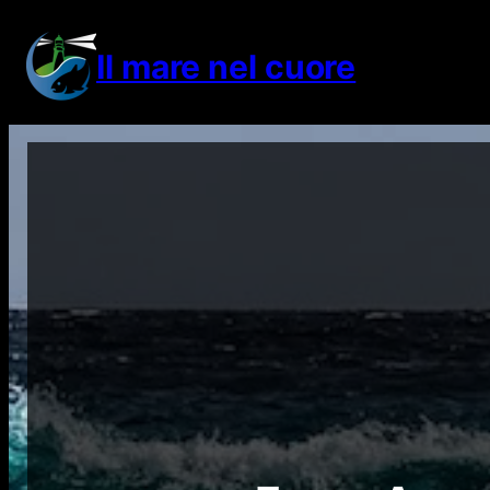
Vai
al
Il mare nel cuore
contenuto