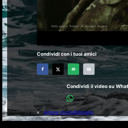
Condividi con i tuoi amici
Condividi il video su Wh
«
Amore incondizionato