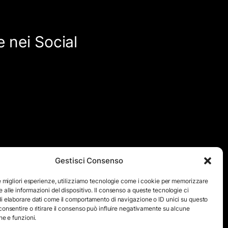
 nei Social
Gestisci Consenso
quanto viene aggiornato ad intervalli non regolari. Le immagini
ensivo di testi e immagini, eccetto dove espressamente
le migliori esperienze, utilizziamo tecnologie come i cookie per memorizzare
 alle informazioni del dispositivo. Il consenso a queste tecnologie ci
icita autorizzazione scritta da parte dello staff di ”Il Mare
i elaborare dati come il comportamento di navigazione o ID unici su questo
consentire o ritirare il consenso può influire negativamente su alcune
he e funzioni.