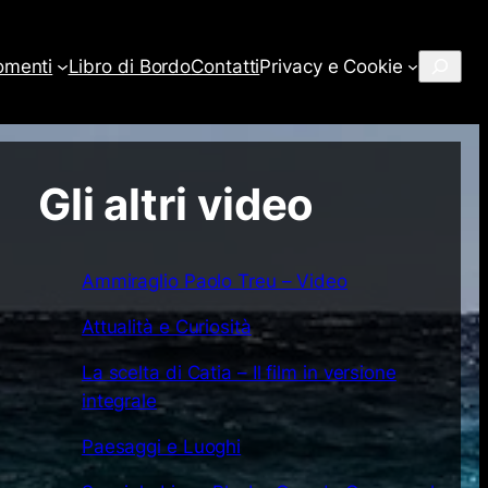
Cerca
omenti
Libro di Bordo
Contatti
Privacy e Cookie
Gli altri video
Ammiraglio Paolo Treu – Video
Attualità e Curiosità
La scelta di Catia – Il film in versione
integrale
Paesaggi e Luoghi