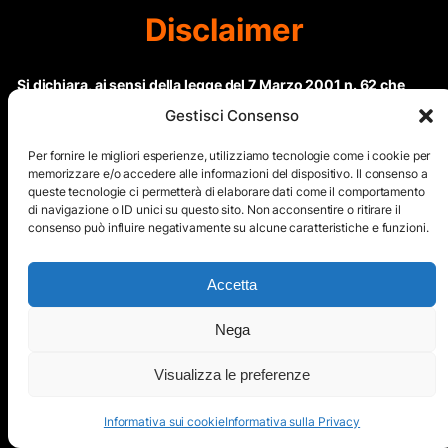
Disclaimer
Si dichiara, ai sensi della legge del 7 Marzo 2001 n. 62 che
questo sito non rientra nella categoria di “Informazione
Gestisci Consenso
periodica” in quanto viene aggiornato ad intervalli non
regolari. Le immagini dei collaboratori detentori del
Per fornire le migliori esperienze, utilizziamo tecnologie come i cookie per
Copyright © sono riproducibili solo dietro specifica
memorizzare e/o accedere alle informazioni del dispositivo. Il consenso a
queste tecnologie ci permetterà di elaborare dati come il comportamento
autorizzazione. Il contenuto del sito, comprensivo di testi e
di navigazione o ID unici su questo sito. Non acconsentire o ritirare il
immagini, eccetto dove espressamente specificato, è
consenso può influire negativamente su alcune caratteristiche e funzioni.
protetto da Copyright © e non può essere riprodotto e
diffuso tramite nessun mezzo elettronico o cartaceo senza
esplicita autorizzazione scritta da parte dello staff di ”Il Mare
Accetta
nel cuore”
Nega
Copyright © All Right Reserved
Visualizza le preferenze
Mappa del Sito
Informativa sui cookie
Informativa sulla Privacy