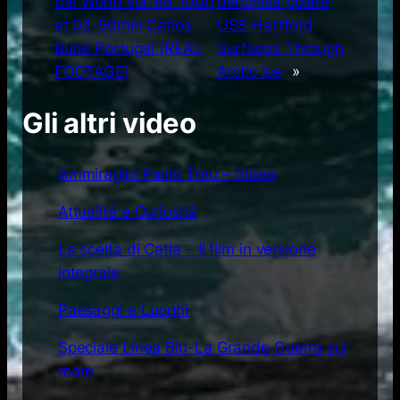
the World surfed 100ft
banchisa polare
at 02-50min Carlos
USS Hartford
Burle Portugal (REAL
Surfaces Through
FOOTAGE)
Arctic Ice
»
Gli altri video
Ammiraglio Paolo Treu – Video
Attualità e Curiosità
La scelta di Catia – Il film in versione
integrale
Paesaggi e Luoghi
Speciale Linea Blu-La Grande Guerra sul
mare