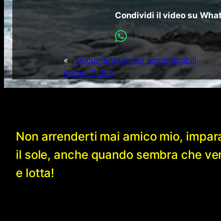
Condividi il video su Wh
«
Documentario sui sommergibili
italiani 2 di 3
Non arrenderti mai amico mio, impar
il sole, anche quando sembra che v
e lotta!