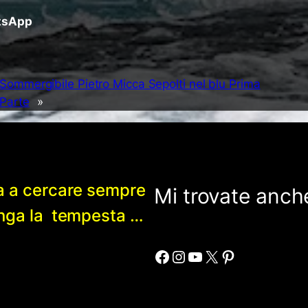
atsApp
Sommergibile Pietro Micca Sepolti nel blu Prima
Parte
»
a a cercare sempre
Mi trovate anche
enga la tempesta …
Facebook
Instagram
YouTube
X
Pinterest