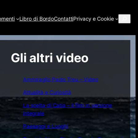
Cerca
omenti
Libro di Bordo
Contatti
Privacy e Cookie
Gli altri video
Ammiraglio Paolo Treu – Video
Attualità e Curiosità
La scelta di Catia – Il film in versione
integrale
Paesaggi e Luoghi