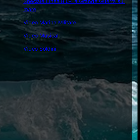
Speciale Linea Blu-La Grande Guerra sul
mare
Video Marina Militare
Video Musicali
Video Soldini