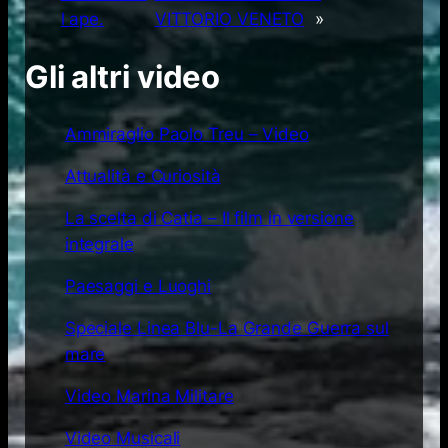
l ape.
VITTORIO VENETO
»
Gli altri video
Ammiraglio Paolo Treu – Video
Attualità e Curiosità
La scelta di Catia – Il film in versione
integrale
Paesaggi e Luoghi
Speciale Linea Blu-La Grande Guerra sul
mare
Video Marina Militare
Video Musicali