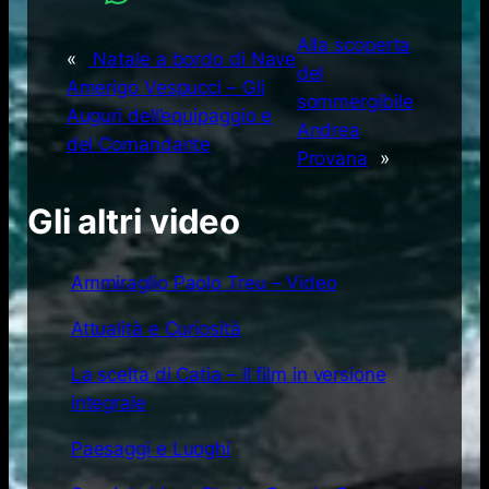
Alla scoperta
«
Natale a bordo di Nave
del
Amerigo Vespucci – Gli
sommergibile
Auguri dell’equipaggio e
Andrea
del Comandante
Provana
»
Gli altri video
Ammiraglio Paolo Treu – Video
Attualità e Curiosità
La scelta di Catia – Il film in versione
integrale
Paesaggi e Luoghi