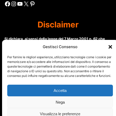
Facebook
Instagram
YouTube
X
Pinterest
Disclaimer
Si dichiara, ai sensi della legge del 7 Marzo 2001 n. 62 che
questo sito non rientra nella categoria di “Informazione
Gestisci Consenso
periodica” in quanto viene aggiornato ad intervalli non
regolari. Le immagini dei collaboratori detentori del
Per fornire le migliori esperienze, utilizziamo tecnologie come i cookie per
Copyright © sono riproducibili solo dietro specifica
memorizzare e/o accedere alle informazioni del dispositivo. Il consenso a
queste tecnologie ci permetterà di elaborare dati come il comportamento
autorizzazione. Il contenuto del sito, comprensivo di testi e
di navigazione o ID unici su questo sito. Non acconsentire o ritirare il
immagini, eccetto dove espressamente specificato, è
consenso può influire negativamente su alcune caratteristiche e funzioni.
protetto da Copyright © e non può essere riprodotto e
diffuso tramite nessun mezzo elettronico o cartaceo senza
esplicita autorizzazione scritta da parte dello staff di ”Il Mare
Accetta
nel cuore”
Nega
Copyright © All Right Reserved
Visualizza le preferenze