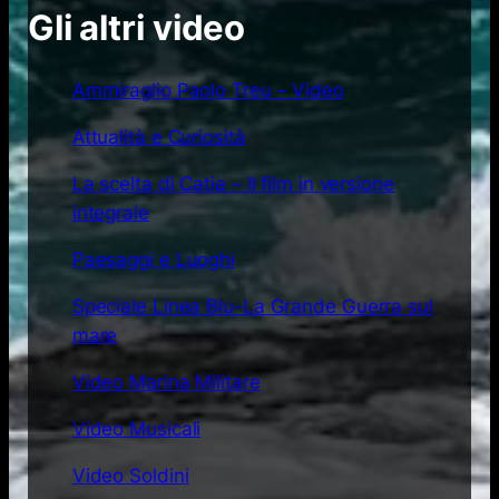
Gli altri video
Ammiraglio Paolo Treu – Video
Attualità e Curiosità
La scelta di Catia – Il film in versione
integrale
Paesaggi e Luoghi
Speciale Linea Blu-La Grande Guerra sul
mare
Video Marina Militare
Video Musicali
Video Soldini