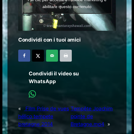
abilitare questo contenuto
Condividi con i tuoi amici
Condividi il video su
WhatsApp
«
Film Prise de vues
Tempête Joachim
hélico tempete
pointe de
bretagne 2014
Bretagne.mp4
»