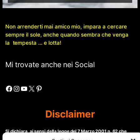
Non arrenderti mai amico mio, impara a cercare
sempre il sole, anche quando sembra che venga
la tempesta … e lotta!
Mi trovate anche nei Social
Facebook
Instagram
YouTube
X
Pinterest
Disclaimer
Si dichiara, ai sensi della legge del 7 Marzo 2001 n. 62 che
questo sito non rientra nella categoria di “Informazione