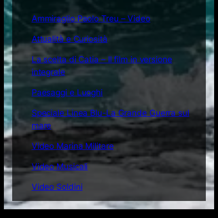
Ammiraglio Paolo Treu – Video
Attualità e Curiosità
La scelta di Catia – Il film in versione
integrale
Paesaggi e Luoghi
Speciale Linea Blu-La Grande Guerra sul
mare
Video Marina Militare
Video Musicali
Video Soldini