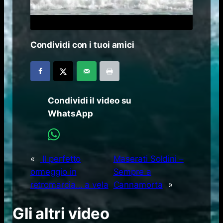
Condividi con i tuoi amici
Condividi il video su
WhatsApp
«
Il perfetto
Maserati Soldini –
ormeggio in
Sempre a
retromarcia… a vela
Cannamorta
»
Gli altri video