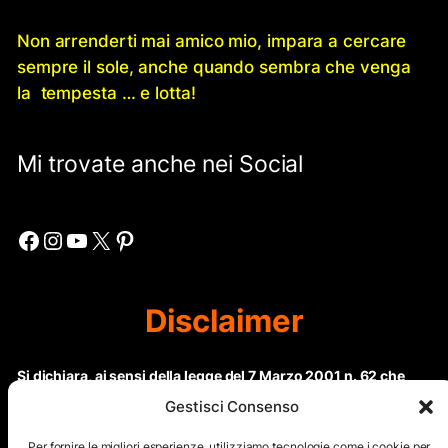
Non arrenderti mai amico mio, impara a cercare
sempre il sole, anche quando sembra che venga
la tempesta … e lotta!
Mi trovate anche nei Social
Facebook
Instagram
YouTube
X
Pinterest
Disclaimer
Si dichiara, ai sensi della legge del 7 Marzo 2001 n. 62 che
questo sito non rientra nella categoria di “Informazione
Gestisci Consenso
periodica” in quanto viene aggiornato ad intervalli non
regolari. Le immagini dei collaboratori detentori del
Per fornire le migliori esperienze, utilizziamo tecnologie come i cookie per