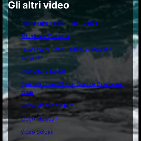
Gli altri video
Ammiraglio Paolo Treu – Video
Attualità e Curiosità
La scelta di Catia – Il film in versione
integrale
Paesaggi e Luoghi
Speciale Linea Blu-La Grande Guerra sul
mare
Video Marina Militare
Video Musicali
Video Soldini