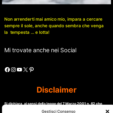
Non arrenderti mai amico mio, impara a cercare
sempre il sole, anche quando sembra che venga
la tempesta … e lotta!
Mi trovate anche nei Social
Facebook
Instagram
YouTube
X
Pinterest
Disclaimer
Si dichiara, ai sensi della legge del 7 Marzo 2001 n. 62 che
questo sito non rientra nella categoria di “Informazione
Gestisci Consenso