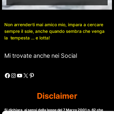
Non arrenderti mai amico mio, impara a cercare
sempre il sole, anche quando sembra che venga
la tempesta … e lotta!
Mi trovate anche nei Social
Facebook
Instagram
YouTube
X
Pinterest
Disclaimer
Si dichiara, ai sensi della legge del 7 Marzo 2001 n. 62 che