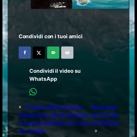
Condividi con i tuoi amici
Condividi il video su
WhatsApp
«
A bordo della portaerei
Reportage
Gerald Ford, l’arma più letale
del Tg1 del
al mondo schierata da Trump
13/12/2025
nei Caraibi
»