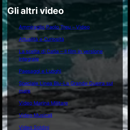
Gli altri video
Ammiraglio Paolo Treu – Video
Attualità e Curiosità
La scelta di Catia – Il film in versione
integrale
Paesaggi e Luoghi
Speciale Linea Blu-La Grande Guerra sul
mare
Video Marina Militare
Video Musicali
Video Soldini