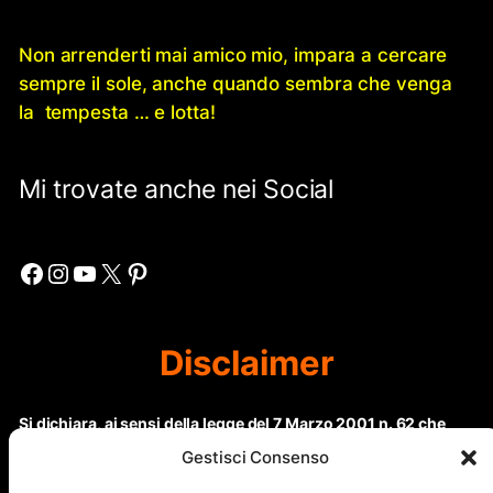
Non arrenderti mai amico mio, impara a cercare
sempre il sole, anche quando sembra che venga
la tempesta … e lotta!
Mi trovate anche nei Social
Facebook
Instagram
YouTube
X
Pinterest
Disclaimer
Si dichiara, ai sensi della legge del 7 Marzo 2001 n. 62 che
questo sito non rientra nella categoria di “Informazione
Gestisci Consenso
periodica” in quanto viene aggiornato ad intervalli non