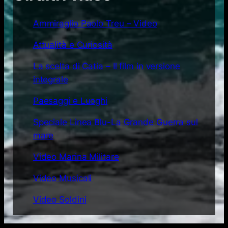
Ammiraglio Paolo Treu – Video
Attualità e Curiosità
La scelta di Catia – Il film in versione
integrale
Paesaggi e Luoghi
Speciale Linea Blu-La Grande Guerra sul
mare
Video Marina Militare
Video Musicali
Video Soldini