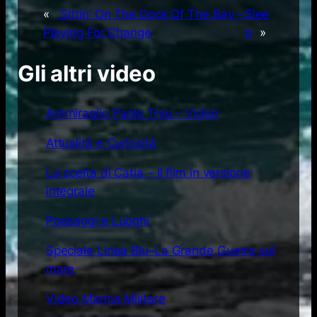
«
Sittin’ On The Dock Of The Bay –
Slee
Playing For Change
p
»
Gli altri video
Ammiraglio Paolo Treu – Video
Attualità e Curiosità
La scelta di Catia – Il film in versione
integrale
Paesaggi e Luoghi
Speciale Linea Blu-La Grande Guerra sul
mare
Video Marina Militare