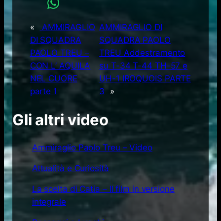
«
AMMIRAGLIO
AMMIRAGLIO DI
DI SQUADRA
SQUADRA PAOLO
PAOLO TREU –
TREU Addestramento
CON L’ AQUILA
su T-34 T-44 TH-57 e
NEL CUORE
UH-1 IROQUOIS PARTE
parte 1
3
»
Gli altri video
Ammiraglio Paolo Treu – Video
Attualità e Curiosità
La scelta di Catia – Il film in versione
integrale