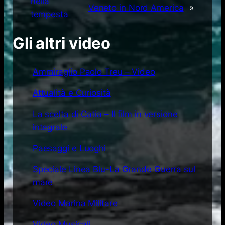
nella
Veneto in Nord America
»
tempesta
Gli altri video
Ammiraglio Paolo Treu – Video
Attualità e Curiosità
La scelta di Catia – Il film in versione
integrale
Paesaggi e Luoghi
Speciale Linea Blu-La Grande Guerra sul
mare
Video Marina Militare
Video Musicali