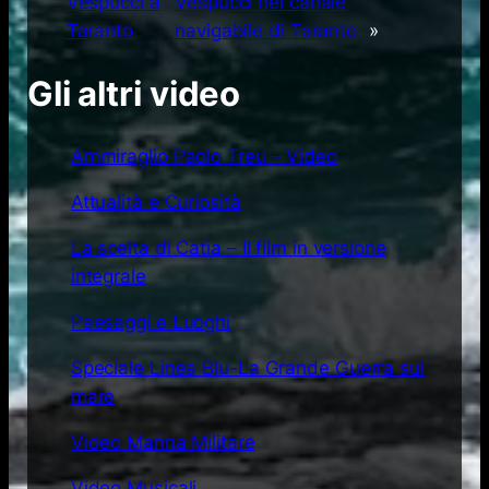
Vespucci a
Vespucci nel canale
Taranto
navigabile di Taranto
»
Gli altri video
Ammiraglio Paolo Treu – Video
Attualità e Curiosità
La scelta di Catia – Il film in versione
integrale
Paesaggi e Luoghi
Speciale Linea Blu-La Grande Guerra sul
mare
Video Marina Militare
Video Musicali