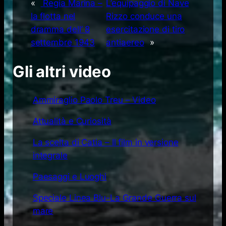
«
Regia Marina –
L’equipaggio di Nave
la flotta nel
Rizzo conduce una
dramma dell’ 8
esercitazione di tiro
settembre 1943
antiaereo
»
Gli altri video
Ammiraglio Paolo Treu – Video
Attualità e Curiosità
La scelta di Catia – Il film in versione
integrale
Paesaggi e Luoghi
Speciale Linea Blu-La Grande Guerra sul
mare