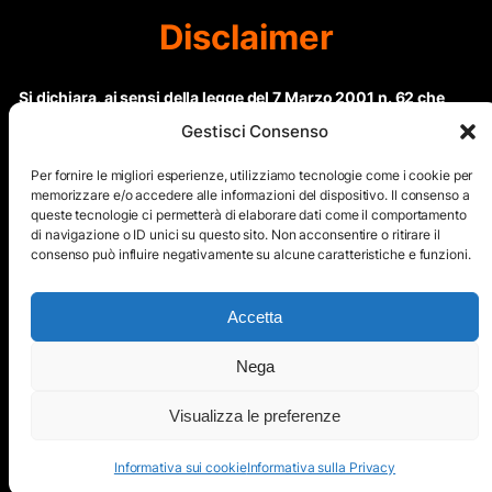
Disclaimer
Si dichiara, ai sensi della legge del 7 Marzo 2001 n. 62 che
questo sito non rientra nella categoria di “Informazione
Gestisci Consenso
periodica” in quanto viene aggiornato ad intervalli non
regolari. Le immagini dei collaboratori detentori del
Per fornire le migliori esperienze, utilizziamo tecnologie come i cookie per
Copyright © sono riproducibili solo dietro specifica
memorizzare e/o accedere alle informazioni del dispositivo. Il consenso a
queste tecnologie ci permetterà di elaborare dati come il comportamento
autorizzazione. Il contenuto del sito, comprensivo di testi e
di navigazione o ID unici su questo sito. Non acconsentire o ritirare il
immagini, eccetto dove espressamente specificato, è
consenso può influire negativamente su alcune caratteristiche e funzioni.
protetto da Copyright © e non può essere riprodotto e
diffuso tramite nessun mezzo elettronico o cartaceo senza
esplicita autorizzazione scritta da parte dello staff di ”Il Mare
Accetta
nel cuore”
Nega
Copyright © All Right Reserved
Visualizza le preferenze
Mappa del Sito
Informativa sui cookie
Informativa sulla Privacy