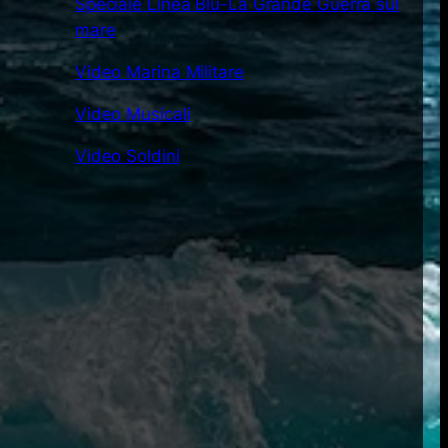
Speciale Linea Blu-La Grande Guerra sul
mare
Video Marina Militare
Video Musicali
Video Soldini