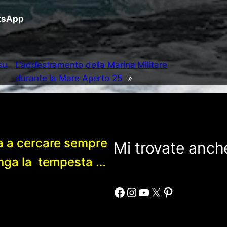
atsApp
su
L’addestramento della Marina Militare
durante la Mare Aperto 25
»
a a cercare sempre
Mi trovate anche
enga la tempesta …
Facebook
Instagram
YouTube
X
Pinterest