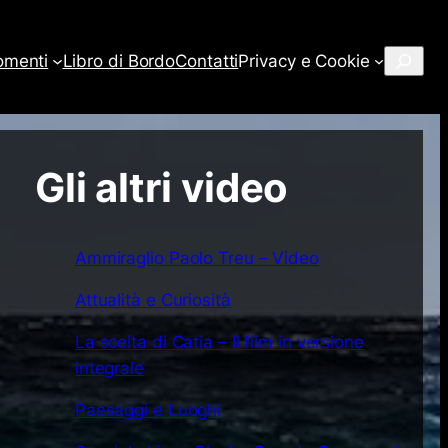
Cerca
omenti
Libro di Bordo
Contatti
Privacy e Cookie
Gli altri video
Ammiraglio Paolo Treu – Video
Attualità e Curiosità
La scelta di Catia – Il film in versione
integrale
Paesaggi e Luoghi