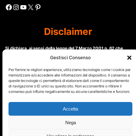
Facebook
Instagram
YouTube
X
Pinterest
Disclaimer
Si dichiara, ai sensi della legge del 7 Marzo 2001 n. 62 che
questo sito non rientra nella categoria di “Informazione
Gestisci Consenso
periodica” in quanto viene aggiornato ad intervalli non
regolari. Le immagini dei collaboratori detentori del
Per fornire le migliori esperienze, utilizziamo tecnologie come i cookie per
Copyright © sono riproducibili solo dietro specifica
memorizzare e/o accedere alle informazioni del dispositivo. Il consenso a
queste tecnologie ci permetterà di elaborare dati come il comportamento
autorizzazione. Il contenuto del sito, comprensivo di testi e
di navigazione o ID unici su questo sito. Non acconsentire o ritirare il
immagini, eccetto dove espressamente specificato, è
consenso può influire negativamente su alcune caratteristiche e funzioni.
protetto da Copyright © e non può essere riprodotto e
diffuso tramite nessun mezzo elettronico o cartaceo senza
esplicita autorizzazione scritta da parte dello staff di ”Il Mare
Accetta
nel cuore”
Nega
Copyright © All Right Reserved