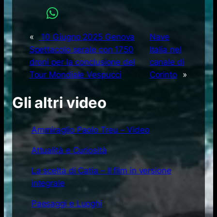
«
10 Giugno 2025 Genova
Nave
Spettacolo serale con 1750
Italia nel
droni per la conclusione del
canale di
Tour Mondiale Vespucci
Corinto
»
Gli altri video
Ammiraglio Paolo Treu – Video
Attualità e Curiosità
La scelta di Catia – Il film in versione
integrale
Paesaggi e Luoghi