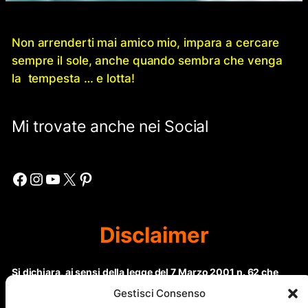
Non arrenderti mai amico mio, impara a cercare
sempre il sole, anche quando sembra che venga
la tempesta … e lotta!
Mi trovate anche nei Social
Facebook
Instagram
YouTube
X
Pinterest
Disclaimer
Si dichiara, ai sensi della legge del 7 Marzo 2001 n. 62 che
questo sito non rientra nella categoria di “Informazione
Gestisci Consenso
periodica” in quanto viene aggiornato ad intervalli non