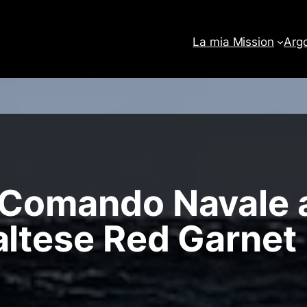
La mia Mission
Arg
 Comando Navale a
altese Red Garnet