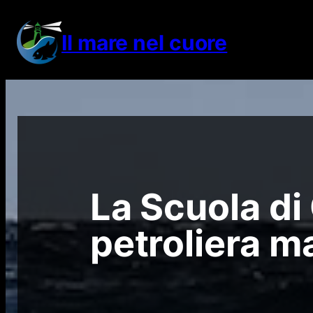
Vai
al
Il mare nel cuore
contenuto
La Scuola di
petroliera m