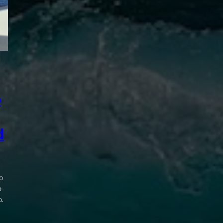
o
d
o
e
o.