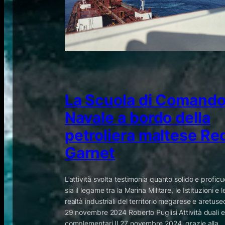
La Scuola di Comand
Navale a bordo della
petroliera maltese Re
Garnet
L’attività svolta testimonia quanto solido e proficu
sia il legame tra la Marina Militare, le Istituzioni e l
realtà industriali del territorio megarese e aretuse
29 novembre 2024 Roberto Puglisi Attività duali e
complementari Il 27 novembre 2024, grazie alla