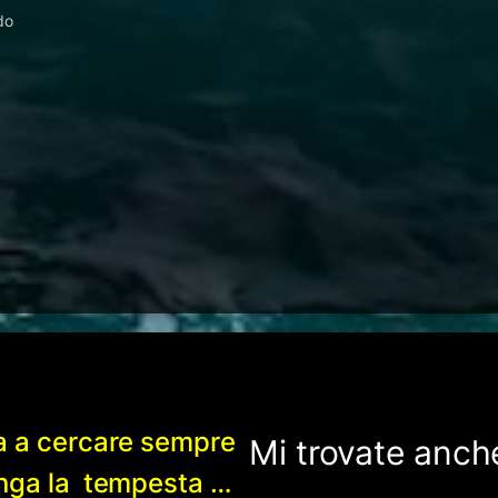
do
a a cercare sempre
Mi trovate anche
enga la tempesta …