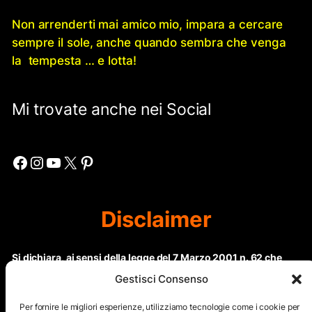
Non arrenderti mai amico mio, impara a cercare
sempre il sole, anche quando sembra che venga
la tempesta … e lotta!
Mi trovate anche nei Social
Facebook
Instagram
YouTube
X
Pinterest
Disclaimer
Si dichiara, ai sensi della legge del 7 Marzo 2001 n. 62 che
questo sito non rientra nella categoria di “Informazione
Gestisci Consenso
periodica” in quanto viene aggiornato ad intervalli non
regolari. Le immagini dei collaboratori detentori del
Per fornire le migliori esperienze, utilizziamo tecnologie come i cookie per