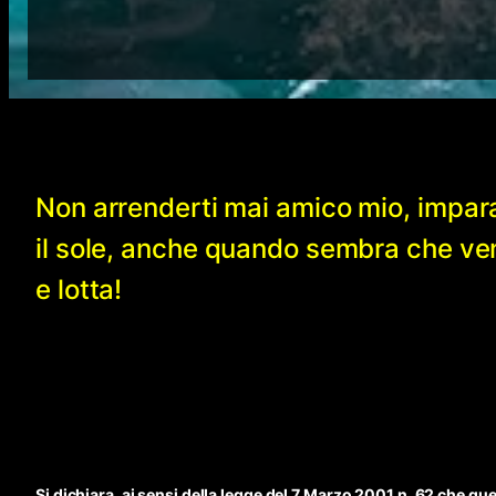
Non arrenderti mai amico mio, impar
il sole, anche quando sembra che v
e lotta!
Si dichiara, ai sensi della legge del 7 Marzo 2001 n. 62 che qu