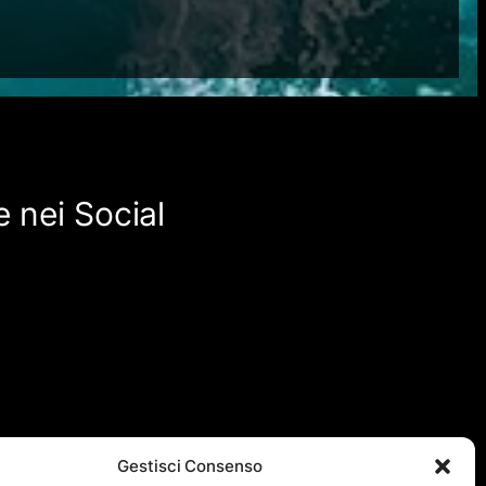
 nei Social
Gestisci Consenso
quanto viene aggiornato ad intervalli non regolari. Le immagini