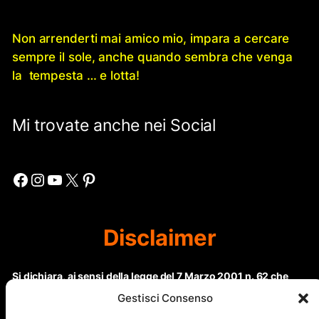
Non arrenderti mai amico mio, impara a cercare
sempre il sole, anche quando sembra che venga
la tempesta … e lotta!
Mi trovate anche nei Social
Facebook
Instagram
YouTube
X
Pinterest
Disclaimer
Si dichiara, ai sensi della legge del 7 Marzo 2001 n. 62 che
questo sito non rientra nella categoria di “Informazione
Gestisci Consenso
periodica” in quanto viene aggiornato ad intervalli non