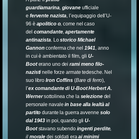
guardiamarina
,
giovane
ufficiale
e
fervente nazista
, l’equipaggio dell’U-
96 è
apolitico
o
,
come nel caso
del
comandante
,
apertamente
antinazista
. Lo
storico Michael
Gannon
conferma che nel
1941
, anno
in cui è ambientato il film, gli
U-
Boot
erano uno dei
rami meno filo-
nazisti
nelle forze armate tedesche. Nel
suo libro
Iron Coffins
(
Bare di ferro
),
l’
ex comandante di U-Boot Herbert A.
Werner
sottolinea che la
selezione
del
personale navale
in base alla lealtà al
partito
durante la guerra avvenne
solo
dal 1943
in poi, quando gli
U-
Boot
stavano subendo
ingenti perdite
,
il
morale
dei soldati era
ai minimi