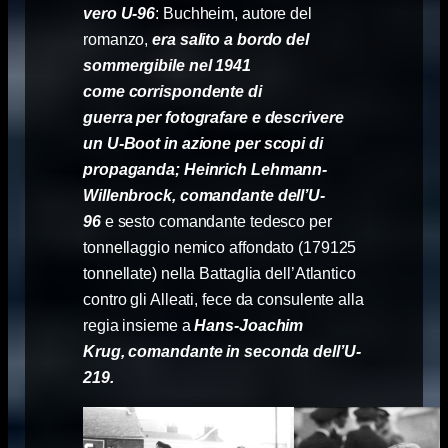
vero U-96
: Buchheim, autore del
romanzo,
era salito a bordo del
sommergibile nel 1941
come corrispondente di
guerra per fotografare e descrivere
un U-Boot in azione per scopi di
propaganda; Heinrich Lehmann-
Willenbrock, comandante dell’U-
9
6
e sesto comandante tedesco per
tonnellaggio nemico affondato (179125
tonnellate) nella Battaglia dell’Atlantico
contro gli Alleati, fece da consulente alla
regia insieme a
Hans-Joachim
Krug, comandante in seconda dell’U-
219.