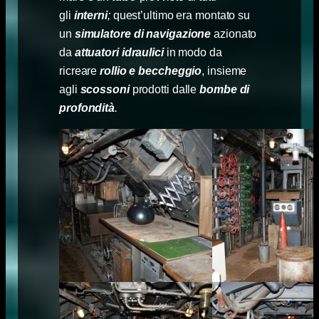
gli
interni
;
quest’ultimo era montato su
un
simulatore di navigazione
azionato
da
attuatori idraulici
in modo da
ricreare
rollio e beccheggio
, insieme
agli
scossoni
prodotti dalle
bombe di
profondità
.