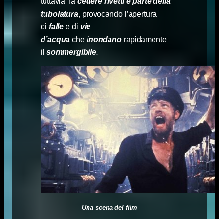
tuttavia, fa
cedere rivetti e parte della
tubolatura
, provocando l’apertura
di
falle
e di
vie
d’acqua
che
inondano
rapidamente
il
sommergibile
.
Una scena del film