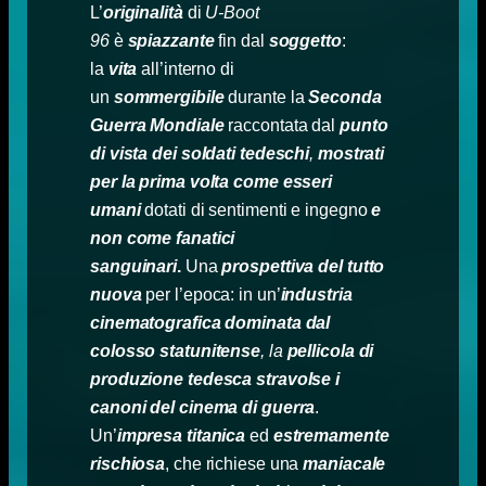
L’
originalità
di
U-Boot
96
è
spiazzante
fin dal
soggetto
:
la
vita
all’interno di
un
sommergibile
durante la
Seconda
Guerra Mondiale
raccontata dal
punto
di vista dei soldati tedeschi
,
mostrati
per la prima volta come esseri
umani
dotati di sentimenti e ingegno
e
non come fanatici
sanguinari
.
Una
prospettiva del tutto
nuova
per l’epoca: in un’
industria
cinematografica dominata dal
colosso statunitense
, la
pellicola di
produzione tedesca stravolse i
canoni del cinema di guerra
.
Un’
impresa titanica
ed
estremamente
rischiosa
, che richiese una
maniacale