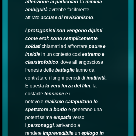
attenzione ai particolari
:
la
minima
ambiguità
avrebbe facilmente
attirato
accuse di revisionismo
.
I protagonisti non vengono dipinti
come eroi: sono semplicemente
soldati
chiamati ad affrontare
paure e
insidie
in un contesto così
estremo e
claustrofobico
, dove all’angosciosa
frenesia delle
battaglie
fanno da
contraltare i lunghi periodi di
inattività
.
È questa
la vera forza del film
: la
costante
tensione
e il
notevole
realismo
catapultano lo
spettatore a bordo
e generano una
potentissima
empatia
verso
i
personaggi
,
arrivando a
rendere
imprevedibile
un
epilogo in