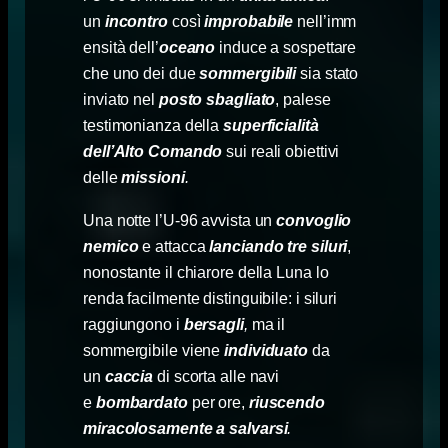
un
incontro
così
improbabile
nell’imm
ensità dell’
oceano
induce a sospettare
che uno dei due
sommergibili
sia stato
inviato nel
posto sbagliato
, palese
testimonianza della
superficialità
dell’Alto Comando
sui reali obiettivi
delle
missioni
.
Una notte l’U-96 avvista un
convoglio
nemico
e attacca
lanciando tre siluri
,
nonostante il chiarore della Luna lo
renda facilmente distinguibile: i siluri
raggiungono i
bersagli
,
ma il
sommergibile viene
individuato
da
un
caccia
di scorta alle navi
e
bombardato
per ore,
riuscendo
miracolosamente a salvarsi
.