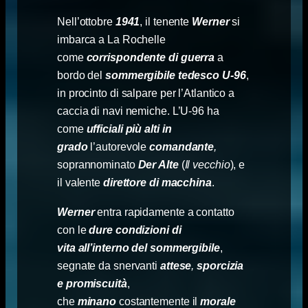
Nell’ottobre
1941
, il tenente
Werner
si
imbarca a La Rochelle
come
corrispondente di guerra
a
bordo del
sommergibile tedesco U-96
,
in procinto di salpare per l’Atlantico a
caccia di navi nemiche. L’U-96 ha
come
ufficiali più alti in
grado
l’autorevole
comandante
,
soprannominato
Der Alte
(
Il vecchio
), e
il valente
direttore di macchina
.
Werner
entra rapidamente a contatto
con le
dure condizioni di
vita
all’interno del
sommergibile
,
segnate da snervanti
attese
,
sporcizia
e promiscuità
,
che
minano
costantemente il
morale