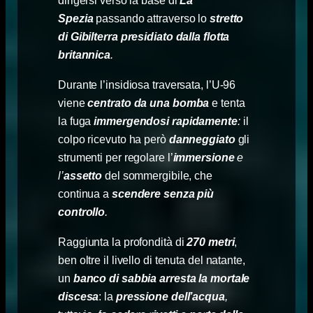
dirigersi verso la base di
La
Spezia
passando attraverso lo
stretto
di Gibilterra presidiato dalla flotta
britannica
.
Durante l’insidiosa traversata, l’U-96
viene
centrato da una bomba
e tenta
la fuga
immergendosi rapidamente
:
il
colpo ricevuto ha però
danneggiato
gli
strumenti per regolare l’
immersione
e
l’
assetto
del sommergibile, che
continua a
scendere senza più
controllo
.
Raggiunta la profondità di
270 metri
,
ben oltre il livello di tenuta del natante,
un
banco di sabbia
arresta la mortale
discesa
: la
pressione
dell’acqua
,