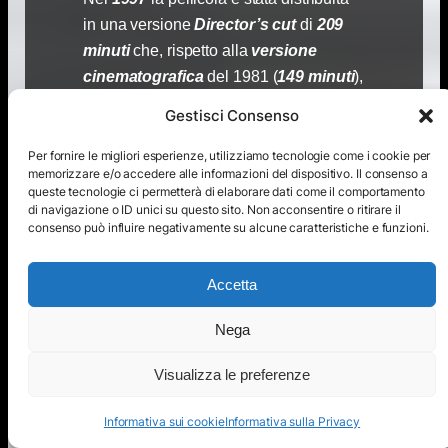
in una versione
Director’s cut
di
209
minuti
che, rispetto alla
versione
cinematografica
del 1981 (
149 minuti
),
risulta essere
molto più completa
Gestisci Consenso
senza appesantire la narrazione
.
Poiché l’
audio originale
era
Per fornire le migliori esperienze, utilizziamo tecnologie come i cookie per
memorizzare e/o accedere alle informazioni del dispositivo. Il consenso a
andato
perduto
,
furono richiamati
queste tecnologie ci permetterà di elaborare dati come il comportamento
gli
attori originali
che,
dopo sedici
di navigazione o ID unici su questo sito. Non acconsentire o ritirare il
consenso può influire negativamente su alcune caratteristiche e funzioni.
anni
,
ridoppiarono l’intera pellicola
. In
modo simile fu ricreata
Accetta
l’imponente
colonna sonora
,
a partire
dalla
registrazione
Nega
originale
conservata
dal
compositore
Klaus Doldinger
:
Visualizza le preferenze
l’audio su
più canali
consentì
la
distribuzione
del film in
Dolby
Informativa sui cookie
Informativa sulla Privacy
Digital
.