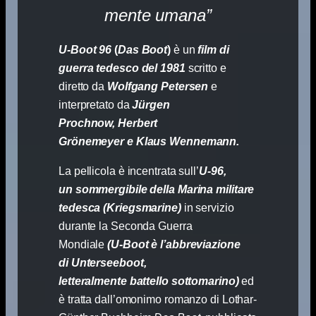
mente umana”
U-Boot 96
(
Das Boot
)
è un
film di
guerra tedesco del 1981
scritto e
diretto da
Wolfgang Petersen
e
interpretato da
Jürgen
Prochnow, Herbert
Grönemeyer e Klaus Wennemann.
La pellicola è incentrata sull’
U-96,
un sommergibile della Marina militare
tedesca (Kriegsmarine)
in servizio
durante la Seconda Guerra
Mondiale
(U-Boot è l’abbreviazione
di Unterseeboot,
letteralmente battello sottomarino)
ed
è tratta dall’omonimo romanzo di Lothar-