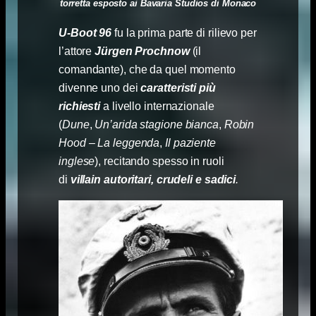
torretta esposto ai Bavaria Studios di Monaco
U-Boot 96
fu la prima parte di rilievo per
l’attore
Jürgen Prochnow
(il
comandante), che da quel momento
divenne uno dei
caratteristi più
richiesti
a livello internazionale
(
Dune
,
Un’arida stagione bianca
,
Robin
Hood – La leggenda
,
Il paziente
inglese
), recitando spesso in ruoli
di
villain
autoritari, crudeli e sadici
.