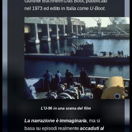
Günther Buchheim
Das Boot
, pubblicato
nel 1973 ed edito in Italia come
U-Boot
.
L’U-96 in una scena del film
La narrazione è immaginaria
, ma si
basa su episodi realmente
accaduti al