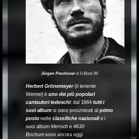
Jürgen Prochnow
in U-Boot 96
Herbert Grönemeyer
(il tenente
Werner) è
uno dei più popolari
cantautori tedeschi
: dal 1984
tutti i
suoi album
si sono posizionati al
primo
posto
nelle
classifiche nazionali
e i
suoi album
Mensch
e
4630
Bochum
sono ancora oggi