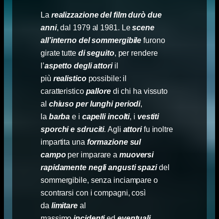
La
realizzazione del film durò
due
anni
, dal 1979 al 1981. Le
scene
all’interno del sommergibile
furono
girate tutte
di seguito
, per rendere
l’
aspetto degli attori
il
più
realistico
possibile: il
caratteristico
pallore
di chi ha vissuto
al
chiuso
per lunghi periodi
,
la
barba
e i
capelli incolti
, i
vestiti
sporchi e sdruciti
.
Agli
attori
fu inoltre
impartita una
formazione sul
campo
per imparare a
muoversi
rapidamente negli angusti spazi
del
sommergibile, senza inciampare o
scontrarsi con i compagni, così
da
limitare
al
massimo
incidenti
ed
eventuali