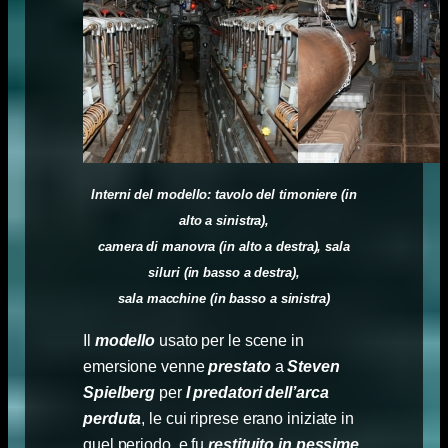
Interni del modello: tavolo del timoniere (in
alto a sinistra),
camera di manovra (in alto a destra), sala
siluri (in basso a destra),
sala macchine (in basso a sinistra)
Il
modello
usato per le scene in
emersione venne
prestato
a
Steven
Spielberg
per
I predatori dell’arca
perduta
, le cui riprese erano iniziate in
quel periodo, e fu
restituito in pessime