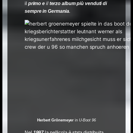
il
primo
e
il
terzo album
più venduti di
sempre in Germania
.
Herbert Grönemeyer
in
U-Boot 96
Nel
1997
la pellicola è stata distribuita