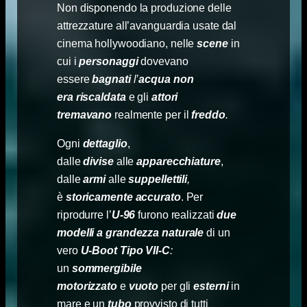
Non disponendo la produzione delle
attrezzature all’avanguardia usate dal
cinema hollywoodiano, nelle
scene
in
cui i
personaggi
dovevano
essere
bagnati
l’
acqua non
era
riscaldata
e gli
attori
tremavano
realmente per il
freddo
.
Ogni
dettaglio
,
dalle
divise
alle
apparecchiature
,
dalle
armi
alle
suppellettili
,
è
storicamente accurato
. Per
riprodurre l’
U-96
furono realizzati
due
modelli a grandezza naturale
di un
vero
U-Boot Tipo VII-C
:
un
sommergibile
motorizzato
e
vuoto
per gli
esterni
in
mare e un
tubo
provvisto di tutti