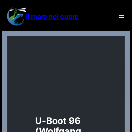
Vai
al
Il mare nel cuore
contenuto
U-Boot 96
(Wolfgang