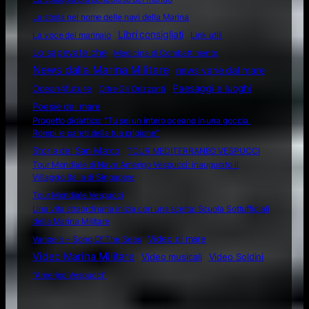
La storia nel nome delle navi della Marina
Libri consigliati
La voce del marinaio
Link utili
Lo sapevate che
Medicina di Combattimento
News dalla Marina Militare
news varie dal mare
Ocean4future
Paesaggi e luoghi
Oltre Gli Orizzonti
Poesie del mare
Progetto didattico: “Tu sei un intero oceano in una goccia.
Rompi le pareti della tua prigione”
Storia del San Marco
TOUR MEDITERRANEO VESPUCCI
Tour Mondiale di Nave Amerigo Vespucci: inaugurato il
Villaggio Italia di Singapore
Tour Mondiale Vespucci
Una vita straordinaria inizia con una scelta: Scuola Sottufficiali
della Marina Militare
Video di mare
Vangelis – Song Of The Seas
Video Marina Militare
Video musicali
Video Soldini
“Amerigo Vespucci”