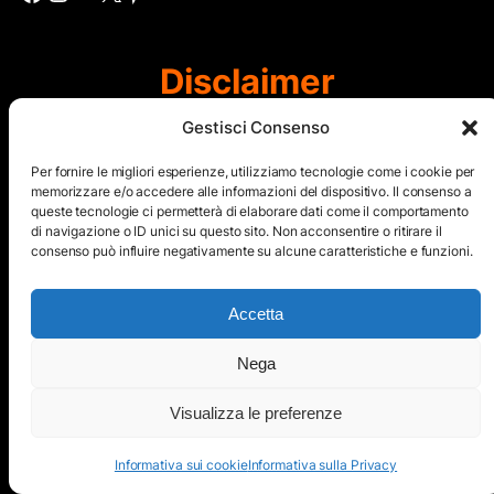
Disclaimer
Gestisci Consenso
Si dichiara, ai sensi della legge del 7 Marzo 2001 n. 62 che
questo sito non rientra nella categoria di “Informazione
Per fornire le migliori esperienze, utilizziamo tecnologie come i cookie per
periodica” in quanto viene aggiornato ad intervalli non
memorizzare e/o accedere alle informazioni del dispositivo. Il consenso a
queste tecnologie ci permetterà di elaborare dati come il comportamento
regolari. Le immagini dei collaboratori detentori del
di navigazione o ID unici su questo sito. Non acconsentire o ritirare il
Copyright © sono riproducibili solo dietro specifica
consenso può influire negativamente su alcune caratteristiche e funzioni.
autorizzazione. Il contenuto del sito, comprensivo di testi e
immagini, eccetto dove espressamente specificato, è
protetto da Copyright © e non può essere riprodotto e
Accetta
diffuso tramite nessun mezzo elettronico o cartaceo senza
esplicita autorizzazione scritta da parte dello staff di ”Il Mare
Nega
nel cuore”
Visualizza le preferenze
Copyright © All Right Reserved
Informativa sui cookie
Informativa sulla Privacy
Mappa del Sito