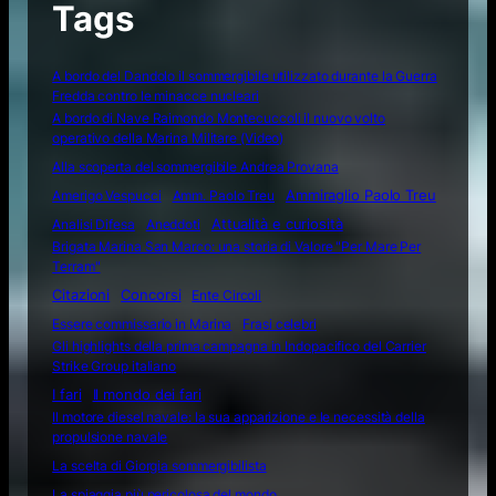
Tags
A bordo del Dandolo il sommergibile utilizzato durante la Guerra
Fredda contro le minacce nucleari
A bordo di Nave Raimondo Montecuccoli il nuovo volto
operativo della Marina Militare (Video)
Alla scoperta del sommergibile Andrea Provana
Amerigo Vespucci
Amm. Paolo Treu
Ammiraglio Paolo Treu
Attualità e curiosità
Analisi Difesa
Aneddoti
Brigata Marina San Marco: una storia di Valore "Per Mare Per
Terram"
Citazioni
Concorsi
Ente Circoli
Essere commissario in Marina
Frasi celebri
Gli highlights della prima campagna in Indopacifico del Carrier
Strike Group italiano
I fari
Il mondo dei fari
Il motore diesel navale: la sua apparizione e le necessità della
propulsione navale
La scelta di Giorgia sommergibilista
La spiaggia più pericolosa del mondo