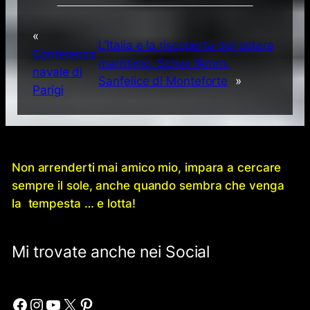
«
L’Italia e la riscoperta del potere
Conferenza
marittimo. Scrive l’Amm.
navale di
Sanfelice di Monteforte
»
Parigi
Non arrenderti mai amico mio, impara a cercare
sempre il sole, anche quando sembra che venga
la tempesta … e lotta!
Mi trovate anche nei Social
Facebook
Instagram
YouTube
X
Pinterest