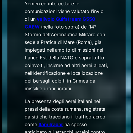
Yemen ed intercettare le
comunicazioni viene valutato l’invio
di un
velivolo Gulfstream G550
CAEW
(nella foto sopra) del 14°
Stormo dell’Aeronautica Militare con
sede a Pratica di Mare (Roma), già
impiegati nell’ambito di missioni nel
fianco Est della NATO e soprattutto
coinvolti, insieme ad altri aerei alleati,
nell’identificazione e localizzazione
dei bersagli colpiti in Crimea da
missili e droni ucraini.
La presenza degli aerei italiani nei
pressi della costa rumena, registrata
da siti che tracciano il traffico aereo
come
Itamilradar
ha spesso
anticipato gli attacchi ucraini contro