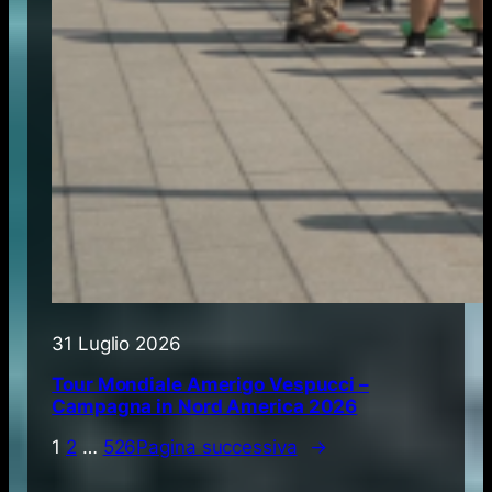
31 Luglio 2026
Tour Mondiale Amerigo Vespucci –
Campagna in Nord America 2026
1
2
…
526
Pagina successiva
→