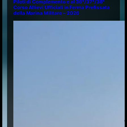
Piloti di Complemento e al 36°/37°/38°
Corso Allievi Ufficiali in Ferma Prefissata
della Marina Militare – 2026