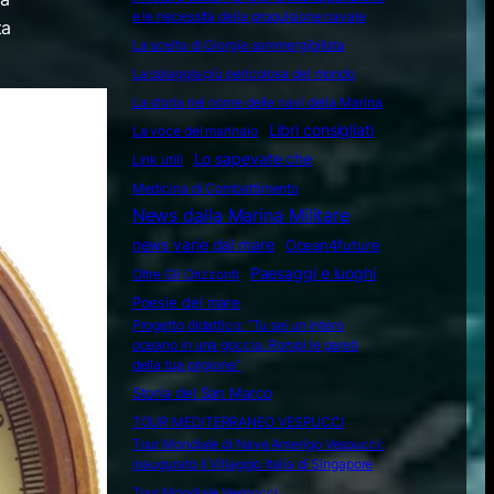
e le necessità della propulsione navale
ta
La scelta di Giorgia sommergibilista
La spiaggia più pericolosa del mondo
La storia nel nome delle navi della Marina
Libri consigliati
La voce del marinaio
Lo sapevate che
Link utili
Medicina di Combattimento
News dalla Marina Militare
news varie dal mare
Ocean4future
Paesaggi e luoghi
Oltre Gli Orizzonti
Poesie del mare
Progetto didattico: “Tu sei un intero
oceano in una goccia. Rompi le pareti
della tua prigione”
Storia del San Marco
TOUR MEDITERRANEO VESPUCCI
Tour Mondiale di Nave Amerigo Vespucci:
inaugurato il Villaggio Italia di Singapore
Tour Mondiale Vespucci