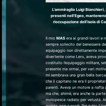
L’ammiraglio Luigi Bianchieri
presenti nell’Egeo, mantenendo
rioccupazione dell’isola di Ca
Il mio
MAS
era ai grandi lavori e 
sempre sollecito del benessere dei
equipaggio non direttamente impeg
divertente come Lero, aveva provv
costituito l’equipaggio militare, s
presente ma ormai, per vari motivi
mi sembrava una gran bella barca 
che il capitano ne era il proprieta
parenti. Aveva un motore a nafta a 
ma che, ahimè, era anche la parte
motopesca radiato per vetustà. An
quarte, non a gradi. Per tutto il 