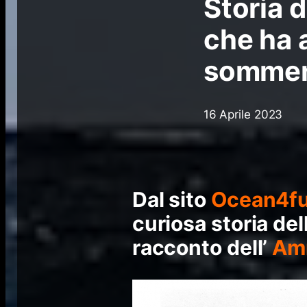
Storia 
che ha 
sommerg
16 Aprile 2023
Dal sito
Ocean4fu
curiosa storia del
racconto dell’
Amm