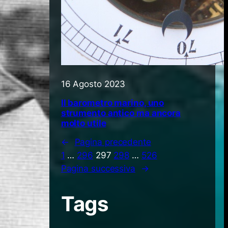
16 Agosto 2023
Il barometro marino, uno
strumento antico ma ancora
molto utile
←
Pagina precedente
1
…
296
297
298
…
526
Pagina successiva
→
Tags