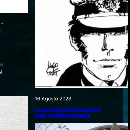
 …
e.
he
vi
16 Agosto 2023
La tradizione dell’orecchino
nelle antiche marinerie