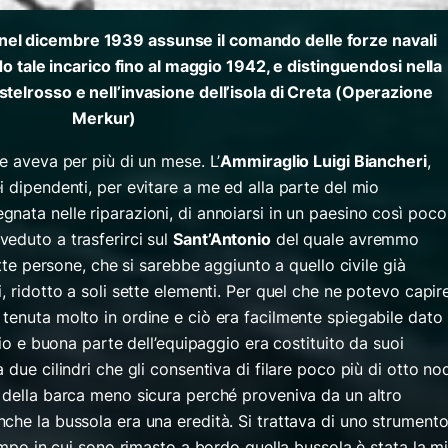
, nel dicembre 1939 assunse il comando delle forze navali
 tale incarico fino al maggio 1942, e distinguendosi nella
stelrosso e nell’invasione dell’isola di Creta (Operazione
Merkur)
ne aveva per più di un mese. L’
Ammiraglio Luigi Biancheri
,
 dipendenti, per evitare a me ed alla parte del mio
nata nelle riparazioni, di annoiarsi in un paesino così poco
eduto a trasferirci sul
Sant’Antonio
del quale avremmo
ette persone, che si sarebbe aggiunto a quello civile già
, ridotto a soli sette elementi. Per quel che ne potevo capir
tenuta molto in ordine e ciò era facilmente spiegabile dato
rio e buona parte dell’equipaggio era costituito da suoi
due cilindri che gli consentiva di filare poco più di otto no
 della barca meno sicura perché proveniva da un altro
che la bussola era una eredità. Si trattava di uno strumento
tempo in cui sono rimasto a bordo quella bussola è stata la m