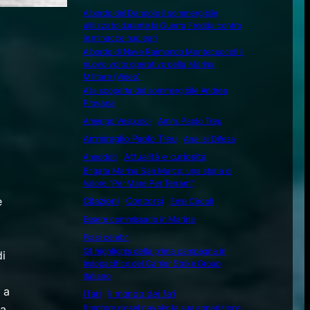
A bordo del Dandolo il sommergibile
utilizzato durante la Guerra Fredda contro
le minacce nucleari
A bordo di Nave Raimondo Montecuccoli il
nuovo volto operativo della Marina
Militare (Video)
Alla scoperta del sommergibile Andrea
Provana
Amerigo Vespucci
Amm. Paolo Treu
Ammiraglio Paolo Treu
Analisi Difesa
Attualità e curiosità
Aneddoti
Brigata Marina San Marco: una storia di
Valore "Per Mare Per Terram"
e
Citazioni
Concorsi
Ente Circoli
Essere commissario in Marina
Frasi celebri
Gli highlights della prima campagna in
di
Indopacifico del Carrier Strike Group
italiano
 a
I fari
Il mondo dei fari
ia
Il motore diesel navale: la sua apparizione