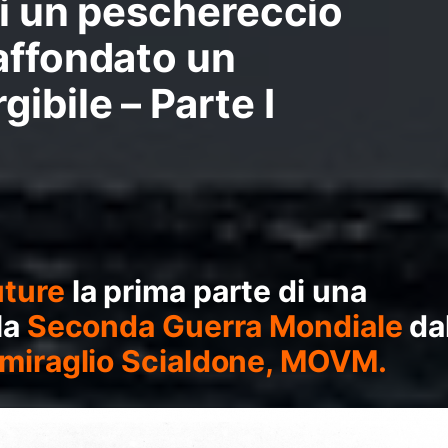
di un peschereccio
affondato un
ibile – Parte I
ture
la prima parte di una
la
Seconda Guerra Mondiale
da
iraglio Scialdone, MOVM.