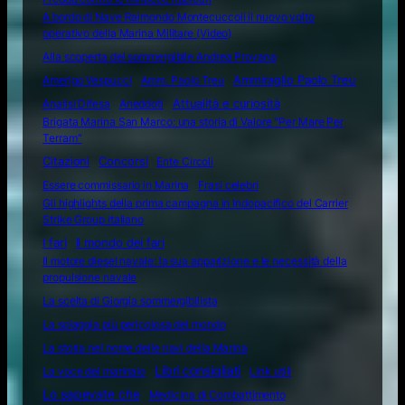
A bordo di Nave Raimondo Montecuccoli il nuovo volto
operativo della Marina Militare (Video)
Alla scoperta del sommergibile Andrea Provana
Amerigo Vespucci
Amm. Paolo Treu
Ammiraglio Paolo Treu
Attualità e curiosità
Analisi Difesa
Aneddoti
Brigata Marina San Marco: una storia di Valore "Per Mare Per
Terram"
Citazioni
Concorsi
Ente Circoli
Essere commissario in Marina
Frasi celebri
Gli highlights della prima campagna in Indopacifico del Carrier
Strike Group italiano
I fari
Il mondo dei fari
Il motore diesel navale: la sua apparizione e le necessità della
propulsione navale
La scelta di Giorgia sommergibilista
La spiaggia più pericolosa del mondo
La storia nel nome delle navi della Marina
Libri consigliati
La voce del marinaio
Link utili
Lo sapevate che
Medicina di Combattimento