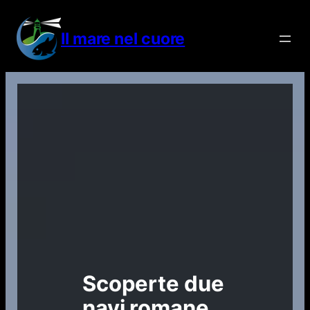
Vai
al
Il mare nel cuore
contenuto
Scoperte due
navi romane