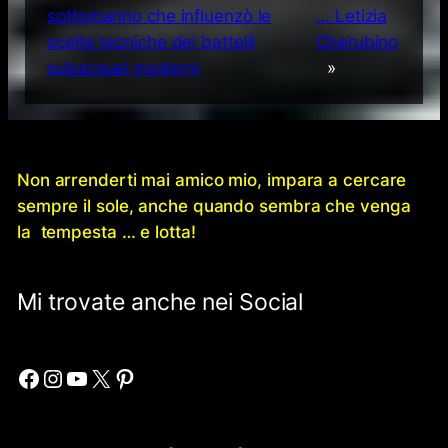
sottomarino che influenzò le
… Letizia
scelte tecniche dei battelli
Cherubino
subacquei moderni
»
Non arrenderti mai amico mio, impara a cercare
sempre il sole, anche quando sembra che venga
la tempesta … e lotta!
Mi trovate anche nei Social
Facebook
Instagram
YouTube
X
Pinterest