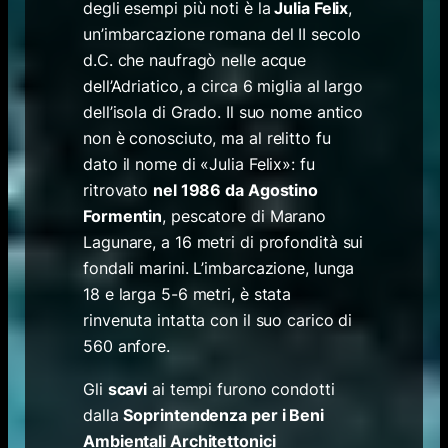
degli esempi più noti è la
Julia Felix
,
un’imbarcazione romana del II secolo
d.C. che naufragò nelle acque
dell’Adriatico, a circa 6 miglia al largo
dell’isola di Grado. Il suo nome antico
non è conosciuto, ma al relitto fu
dato il nome di «Julia Felix»: fu
ritrovato
nel 1986 da Agostino
Formentin
, pescatore di Marano
Lagunare, a 16 metri di profondità sui
fondali marini. L’imbarcazione, lunga
18 e larga 5-6 metri, è stata
rinvenuta intatta con il suo carico di
560 anfore.
Gli
scavi
ai tempi furono condotti
dalla
Soprintendenza per i Beni
Ambientali Architettonici