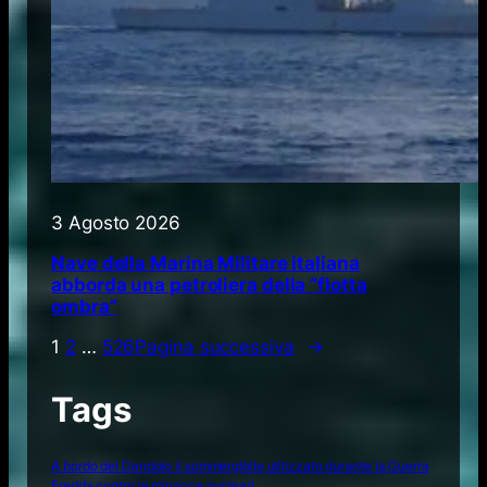
3 Agosto 2026
Nave della Marina Militare italiana
abborda una petroliera della “flotta
ombra”
1
2
…
526
Pagina successiva
→
Tags
A bordo del Dandolo il sommergibile utilizzato durante la Guerra
Fredda contro le minacce nucleari