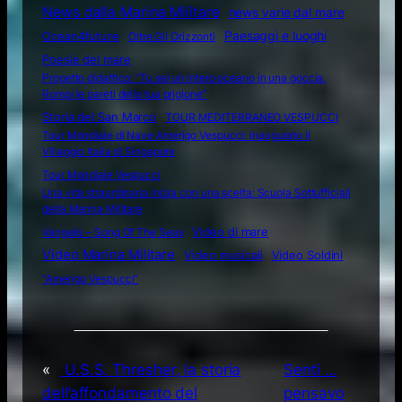
News dalla Marina Militare
news varie dal mare
Ocean4future
Paesaggi e luoghi
Oltre Gli Orizzonti
Poesie del mare
Progetto didattico: “Tu sei un intero oceano in una goccia.
Rompi le pareti della tua prigione”
Storia del San Marco
TOUR MEDITERRANEO VESPUCCI
Tour Mondiale di Nave Amerigo Vespucci: inaugurato il
Villaggio Italia di Singapore
Tour Mondiale Vespucci
Una vita straordinaria inizia con una scelta: Scuola Sottufficiali
della Marina Militare
Video di mare
Vangelis – Song Of The Seas
Video Marina Militare
Video musicali
Video Soldini
“Amerigo Vespucci”
«
U.S.S. Thresher, la storia
Senti …
dell’affondamento del
pensavo