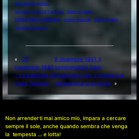
della Marina Militare
Video di mare
Vangelis – Song Of The Seas
Video Marina Militare
Video musicali
Video Soldini
“Amerigo Vespucci”
«
27
9 dicembre 1941, il
novembre 1940
sommergibile Scirè
– La battaglia di
raggiunge Lero. L’impresa di
Capo Teulada
Alessandria si avvicina
»
Non arrenderti mai amico mio, impara a cercare
sempre il sole, anche quando sembra che venga
la tempesta … e lotta!