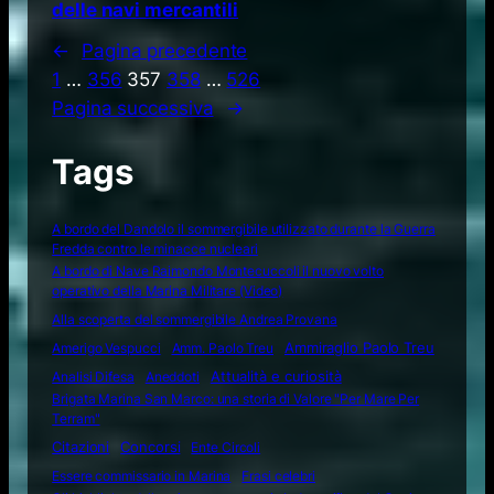
delle navi mercantili
←
Pagina precedente
1
…
356
357
358
…
526
Pagina successiva
→
Tags
A bordo del Dandolo il sommergibile utilizzato durante la Guerra
Fredda contro le minacce nucleari
A bordo di Nave Raimondo Montecuccoli il nuovo volto
operativo della Marina Militare (Video)
Alla scoperta del sommergibile Andrea Provana
Amerigo Vespucci
Amm. Paolo Treu
Ammiraglio Paolo Treu
Attualità e curiosità
Analisi Difesa
Aneddoti
Brigata Marina San Marco: una storia di Valore "Per Mare Per
Terram"
Citazioni
Concorsi
Ente Circoli
Essere commissario in Marina
Frasi celebri