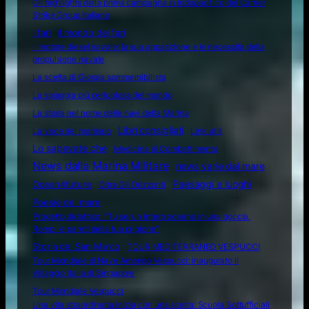
Gli highlights della prima campagna in Indopacifico del Carrier
Strike Group italiano
I fari
Il mondo dei fari
Il motore diesel navale: la sua apparizione e le necessità della
propulsione navale
La scelta di Giorgia sommergibilista
La spiaggia più pericolosa del mondo
La storia nel nome delle navi della Marina
Libri consigliati
La voce del marinaio
Link utili
Lo sapevate che
Medicina di Combattimento
News dalla Marina Militare
news varie dal mare
Ocean4future
Paesaggi e luoghi
Oltre Gli Orizzonti
Poesie del mare
Progetto didattico: “Tu sei un intero oceano in una goccia.
Rompi le pareti della tua prigione”
Storia del San Marco
TOUR MEDITERRANEO VESPUCCI
Tour Mondiale di Nave Amerigo Vespucci: inaugurato il
Villaggio Italia di Singapore
Tour Mondiale Vespucci
Una vita straordinaria inizia con una scelta: Scuola Sottufficiali