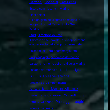
Citazioni
Concorsi
Ente Circoli
Essere commissario in Marina
Frasi celebri
Gli highlights della prima campagna in
Indopacifico del Carrier Strike Group
italiano
I fari
Il mondo dei fari
Il motore diesel navale: la sua apparizione
e le necessità della propulsione navale
La scelta di Giorgia sommergibilista
La spiaggia più pericolosa del mondo
La storia nel nome delle navi della Marina
Libri consigliati
La voce del marinaio
Lo sapevate che
Link utili
Medicina di Combattimento
News dalla Marina Militare
news varie dal mare
Ocean4future
Paesaggi e luoghi
Oltre Gli Orizzonti
Poesie del mare