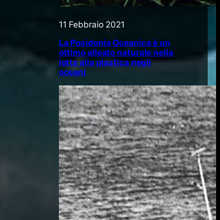
11 Febbraio 2021
La Posidonia Oceanica è un
ottimo alleato naturale nella
lotta alla plastica negli
oceani