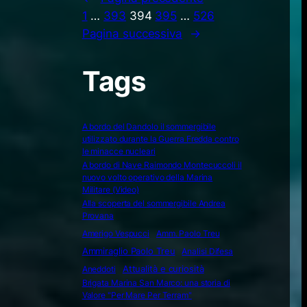
1
…
393
394
395
…
526
Pagina successiva
→
Tags
A bordo del Dandolo il sommergibile
utilizzato durante la Guerra Fredda contro
le minacce nucleari
A bordo di Nave Raimondo Montecuccoli il
nuovo volto operativo della Marina
Militare (Video)
Alla scoperta del sommergibile Andrea
Provana
Amerigo Vespucci
Amm. Paolo Treu
Ammiraglio Paolo Treu
Analisi Difesa
Attualità e curiosità
Aneddoti
Brigata Marina San Marco: una storia di
Valore "Per Mare Per Terram"