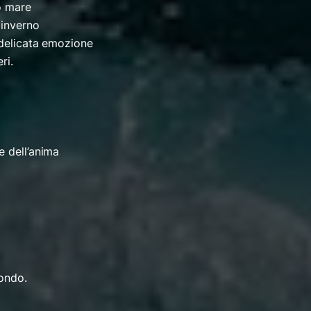
o mare
 inverno
 delicata emozione
ri.
e dell’anima
mondo.