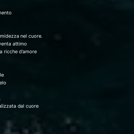
amento
timidezza nel cuore.
iventa attimo
ia ricche d’amore
le
elo
.
alizzata dal cuore