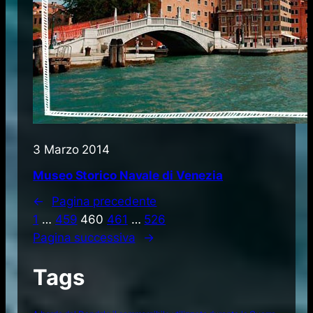
3 Marzo 2014
Museo Storico Navale di Venezia
←
Pagina precedente
1
…
459
460
461
…
526
Pagina successiva
→
Tags