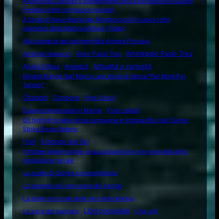
A bordo del Dandolo il sommergibile utilizzato durante la Guerra
Fredda contro le minacce nucleari
A bordo di Nave Raimondo Montecuccoli il nuovo volto
operativo della Marina Militare (Video)
Alla scoperta del sommergibile Andrea Provana
Amerigo Vespucci
Amm. Paolo Treu
Ammiraglio Paolo Treu
Attualità e curiosità
Analisi Difesa
Aneddoti
Brigata Marina San Marco: una storia di Valore "Per Mare Per
Terram"
Citazioni
Concorsi
Ente Circoli
Essere commissario in Marina
Frasi celebri
Gli highlights della prima campagna in Indopacifico del Carrier
Strike Group italiano
I fari
Il mondo dei fari
Il motore diesel navale: la sua apparizione e le necessità della
propulsione navale
La scelta di Giorgia sommergibilista
La spiaggia più pericolosa del mondo
La storia nel nome delle navi della Marina
Libri consigliati
La voce del marinaio
Link utili