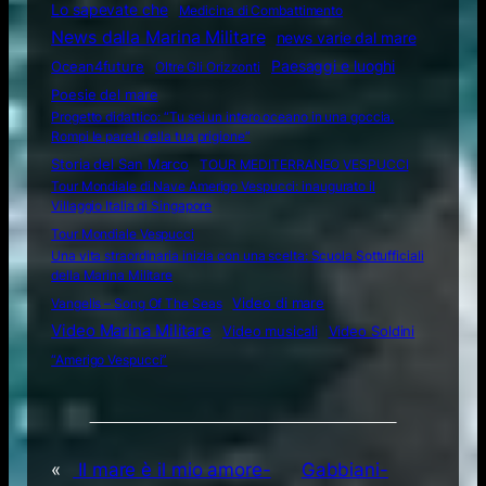
Lo sapevate che
Medicina di Combattimento
News dalla Marina Militare
news varie dal mare
Ocean4future
Paesaggi e luoghi
Oltre Gli Orizzonti
Poesie del mare
Progetto didattico: “Tu sei un intero oceano in una goccia.
Rompi le pareti della tua prigione”
Storia del San Marco
TOUR MEDITERRANEO VESPUCCI
Tour Mondiale di Nave Amerigo Vespucci: inaugurato il
Villaggio Italia di Singapore
Tour Mondiale Vespucci
Una vita straordinaria inizia con una scelta: Scuola Sottufficiali
della Marina Militare
Video di mare
Vangelis – Song Of The Seas
Video Marina Militare
Video musicali
Video Soldini
“Amerigo Vespucci”
«
Il mare è il mio amore-
Gabbiani-