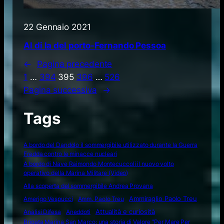
22 Gennaio 2021
Al di la del porto-Fernando Pessoa
←
Pagina precedente
1
…
394
395
396
…
526
Pagina successiva
→
Tags
A bordo del Dandolo il sommergibile utilizzato durante la Guerra
Fredda contro le minacce nucleari
A bordo di Nave Raimondo Montecuccoli il nuovo volto
operativo della Marina Militare (Video)
Alla scoperta del sommergibile Andrea Provana
Amerigo Vespucci
Amm. Paolo Treu
Ammiraglio Paolo Treu
Attualità e curiosità
Analisi Difesa
Aneddoti
Brigata Marina San Marco: una storia di Valore "Per Mare Per