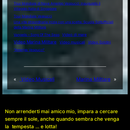
Tour Mondiale di Nave Amerigo Vespucci: inaugurato il
Villaggio Italia di Singapore
Tour Mondiale Vespucci
Una vita straordinaria inizia con una scelta: Scuola Sottufficiali
della Marina Militare
Video di mare
Vangelis – Song Of The Seas
Video Marina Militare
Video musicali
Video Soldini
“Amerigo Vespucci”
«
Video Musicali
Marina Militare
»
Non arrenderti mai amico mio, impara a cercare
sempre il sole, anche quando sembra che venga
la tempesta … e lotta!