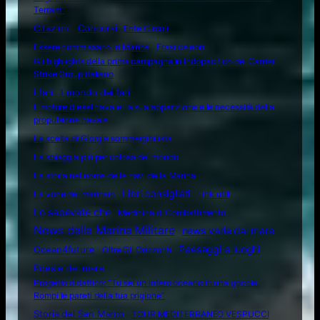
Terram"
Citazioni
Concorsi
Ente Circoli
Essere commissario in Marina
Frasi celebri
Gli highlights della prima campagna in Indopacifico del Carrier
Strike Group italiano
I fari
Il mondo dei fari
Il motore diesel navale: la sua apparizione e le necessità della
propulsione navale
La scelta di Giorgia sommergibilista
La spiaggia più pericolosa del mondo
La storia nel nome delle navi della Marina
Libri consigliati
La voce del marinaio
Link utili
Lo sapevate che
Medicina di Combattimento
News dalla Marina Militare
news varie dal mare
Ocean4future
Paesaggi e luoghi
Oltre Gli Orizzonti
Poesie del mare
Progetto didattico: “Tu sei un intero oceano in una goccia.
Rompi le pareti della tua prigione”
Storia del San Marco
TOUR MEDITERRANEO VESPUCCI