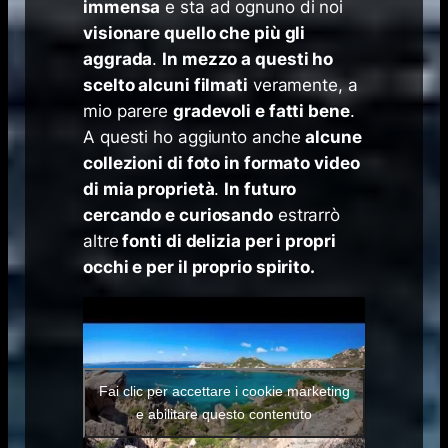
immensa
e sta ad ognuno di noi
visionare quello che più gli
aggrada
.
In mezzo a questi ho
scelto alcuni filmati
veramente, a
mio parere
gradevoli e fatti bene
.
A questi ho aggiunto anche
alcune
collezioni di foto in formato video
di mia proprietà
.
In futuro
cercando e curiosando
estrarrò
altre
fonti di delizia per i propri
occhi e per il proprio spirito.
Fai clic per accettare i cookie marketing
e abilitare questo contenuto