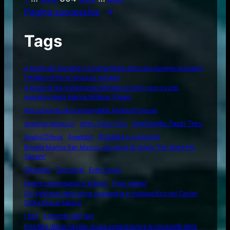
Pagina successiva
→
Tags
A bordo del Dandolo il sommergibile utilizzato durante la Guerra
Fredda contro le minacce nucleari
A bordo di Nave Raimondo Montecuccoli il nuovo volto
operativo della Marina Militare (Video)
Alla scoperta del sommergibile Andrea Provana
Amerigo Vespucci
Amm. Paolo Treu
Ammiraglio Paolo Treu
Attualità e curiosità
Analisi Difesa
Aneddoti
Brigata Marina San Marco: una storia di Valore "Per Mare Per
Terram"
Citazioni
Concorsi
Ente Circoli
Essere commissario in Marina
Frasi celebri
Gli highlights della prima campagna in Indopacifico del Carrier
Strike Group italiano
I fari
Il mondo dei fari
Il motore diesel navale: la sua apparizione e le necessità della