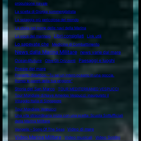
propulsione navale
La scelta di Giorgia sommergibilista
La spiaggia più pericolosa del mondo
La storia nel nome delle navi della Marina
Libri consigliati
La voce del marinaio
Link utili
Lo sapevate che
Medicina di Combattimento
News dalla Marina Militare
news varie dal mare
Ocean4future
Paesaggi e luoghi
Oltre Gli Orizzonti
Poesie del mare
Progetto didattico: “Tu sei un intero oceano in una goccia.
Rompi le pareti della tua prigione”
Storia del San Marco
TOUR MEDITERRANEO VESPUCCI
Tour Mondiale di Nave Amerigo Vespucci: inaugurato il
Villaggio Italia di Singapore
Tour Mondiale Vespucci
Una vita straordinaria inizia con una scelta: Scuola Sottufficiali
della Marina Militare
Video di mare
Vangelis – Song Of The Seas
Video Marina Militare
Video musicali
Video Soldini