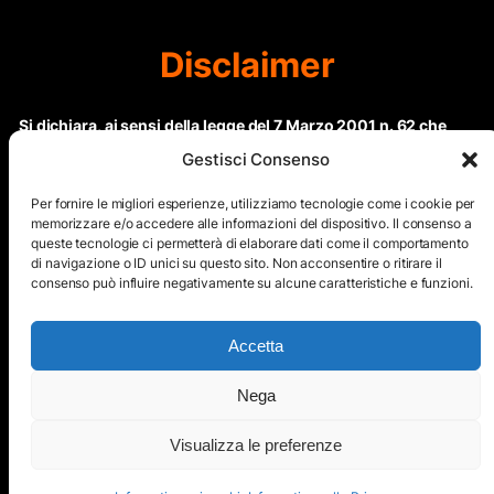
Disclaimer
Si dichiara, ai sensi della legge del 7 Marzo 2001 n. 62 che
questo sito non rientra nella categoria di “Informazione
Gestisci Consenso
periodica” in quanto viene aggiornato ad intervalli non
regolari. Le immagini dei collaboratori detentori del
Per fornire le migliori esperienze, utilizziamo tecnologie come i cookie per
Copyright © sono riproducibili solo dietro specifica
memorizzare e/o accedere alle informazioni del dispositivo. Il consenso a
queste tecnologie ci permetterà di elaborare dati come il comportamento
autorizzazione. Il contenuto del sito, comprensivo di testi e
di navigazione o ID unici su questo sito. Non acconsentire o ritirare il
immagini, eccetto dove espressamente specificato, è
consenso può influire negativamente su alcune caratteristiche e funzioni.
protetto da Copyright © e non può essere riprodotto e
diffuso tramite nessun mezzo elettronico o cartaceo senza
esplicita autorizzazione scritta da parte dello staff di ”Il Mare
Accetta
nel cuore”
Nega
Copyright © All Right Reserved
Visualizza le preferenze
Mappa del Sito