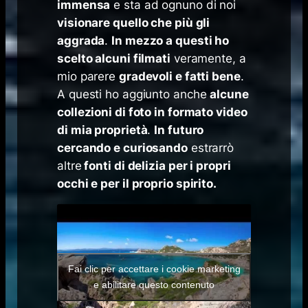
immensa
e sta ad ognuno di noi
visionare quello che più gli
aggrada
.
In mezzo a questi ho
scelto alcuni filmati
veramente, a
mio parere
gradevoli e fatti bene
.
A questi ho aggiunto anche
alcune
collezioni di foto in formato video
di mia proprietà
.
In futuro
cercando e curiosando
estrarrò
altre
fonti di delizia per i propri
occhi e per il proprio spirito.
Fai clic per accettare i cookie marketing
e abilitare questo contenuto