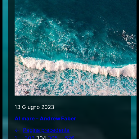
13 Giugno 2023
Al mare – Andrew Faber
←
Pagina precedente
1
…
303
304
305
…
526