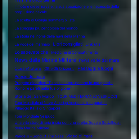
Il mondo dei fari
Il motore diesel navale: la sua apparizione e le necessità della
propulsione navale
La scelta di Giorgia sommergibilista
La spiaggia più pericolosa del mondo
La storia nel nome delle navi della Marina
Libri consigliati
La voce del marinaio
Link utili
Lo sapevate che
Medicina di Combattimento
News dalla Marina Militare
news varie dal mare
Ocean4future
Paesaggi e luoghi
Oltre Gli Orizzonti
Poesie del mare
Progetto didattico: “Tu sei un intero oceano in una goccia.
Rompi le pareti della tua prigione”
Storia del San Marco
TOUR MEDITERRANEO VESPUCCI
Tour Mondiale di Nave Amerigo Vespucci: inaugurato il
Villaggio Italia di Singapore
Tour Mondiale Vespucci
Una vita straordinaria inizia con una scelta: Scuola Sottufficiali
della Marina Militare
Video di mare
Vangelis – Song Of The Seas