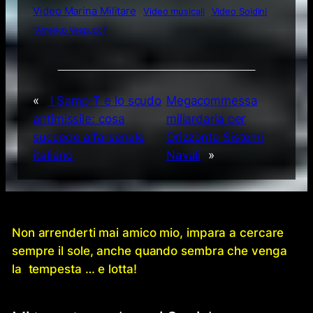
Video Marina Militare
Video musicali
Video Soldini
“Amerigo Vespucci”
«
I Samp-T e lo scudo
Megacommessa
antimissile: cosa
miliardaria per
succede all’arsenale
Orizzonte Sistemi
italiano
Navali
»
Non arrenderti mai amico mio, impara a cercare
sempre il sole, anche quando sembra che venga
la tempesta … e lotta!