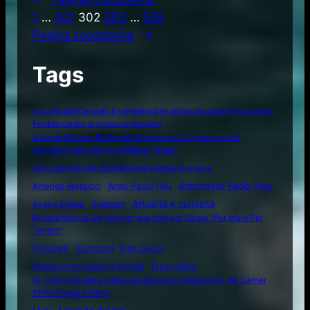
1
…
301
302
303
…
526
Pagina successiva
→
Tags
A bordo del Dandolo il sommergibile utilizzato durante la Guerra
Fredda contro le minacce nucleari
A bordo di Nave Raimondo Montecuccoli il nuovo volto
operativo della Marina Militare (Video)
Alla scoperta del sommergibile Andrea Provana
Amerigo Vespucci
Amm. Paolo Treu
Ammiraglio Paolo Treu
Attualità e curiosità
Analisi Difesa
Aneddoti
Brigata Marina San Marco: una storia di Valore "Per Mare Per
Terram"
Citazioni
Concorsi
Ente Circoli
Essere commissario in Marina
Frasi celebri
Gli highlights della prima campagna in Indopacifico del Carrier
Strike Group italiano
I fari