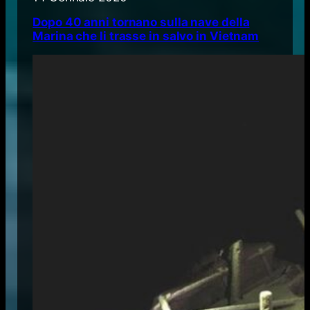
Dopo 40 anni tornano sulla nave della
Marina che li trasse in salvo in Vietnam