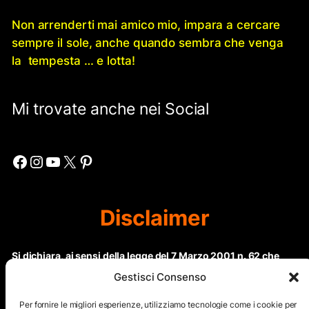
Non arrenderti mai amico mio, impara a cercare
sempre il sole, anche quando sembra che venga
la tempesta … e lotta!
Mi trovate anche nei Social
Facebook
Instagram
YouTube
X
Pinterest
Disclaimer
Si dichiara, ai sensi della legge del 7 Marzo 2001 n. 62 che
questo sito non rientra nella categoria di “Informazione
Gestisci Consenso
periodica” in quanto viene aggiornato ad intervalli non
regolari. Le immagini dei collaboratori detentori del
Per fornire le migliori esperienze, utilizziamo tecnologie come i cookie per