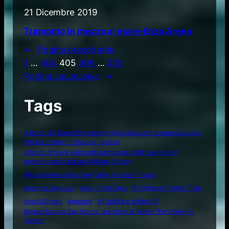
21 Dicembre 2019
Tramonto in mezzo al mare-Enzo Arena
←
Pagina precedente
1
…
404
405
406
…
526
Pagina successiva
→
Tags
A bordo del Dandolo il sommergibile utilizzato durante la Guerra
Fredda contro le minacce nucleari
A bordo di Nave Raimondo Montecuccoli il nuovo volto
operativo della Marina Militare (Video)
Alla scoperta del sommergibile Andrea Provana
Amerigo Vespucci
Amm. Paolo Treu
Ammiraglio Paolo Treu
Attualità e curiosità
Analisi Difesa
Aneddoti
Brigata Marina San Marco: una storia di Valore "Per Mare Per
Terram"