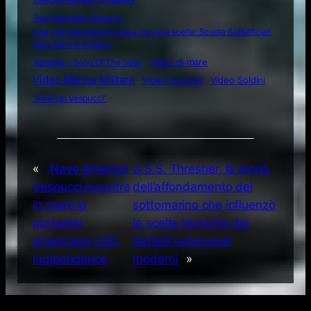
Tour Mondiale Vespucci
Una vita straordinaria inizia con una scelta: Scuola Sottufficiali
della Marina Militare
Video di mare
Vangelis – Song Of The Seas
Video Marina Militare
Video musicali
Video Soldini
“Amerigo Vespucci”
«
Nave Amerigo
U.S.S. Thresher, la storia
Vespucci incontra
dell’affondamento del
in mare la
sottomarino che influenzò
portaerei
le scelte tecniche dei
americana USS
battelli subacquei
Indipendence
moderni
»