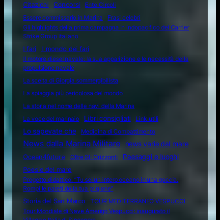
Citazioni
Concorsi
Ente Circoli
Essere commissario in Marina
Frasi celebri
Gli highlights della prima campagna in Indopacifico del Carrier
Strike Group italiano
I fari
Il mondo dei fari
Il motore diesel navale: la sua apparizione e le necessità della
propulsione navale
La scelta di Giorgia sommergibilista
La spiaggia più pericolosa del mondo
La storia nel nome delle navi della Marina
Libri consigliati
La voce del marinaio
Link utili
Lo sapevate che
Medicina di Combattimento
News dalla Marina Militare
news varie dal mare
Ocean4future
Paesaggi e luoghi
Oltre Gli Orizzonti
Poesie del mare
Progetto didattico: “Tu sei un intero oceano in una goccia.
Rompi le pareti della tua prigione”
Storia del San Marco
TOUR MEDITERRANEO VESPUCCI
Tour Mondiale di Nave Amerigo Vespucci: inaugurato il
Villaggio Italia di Singapore