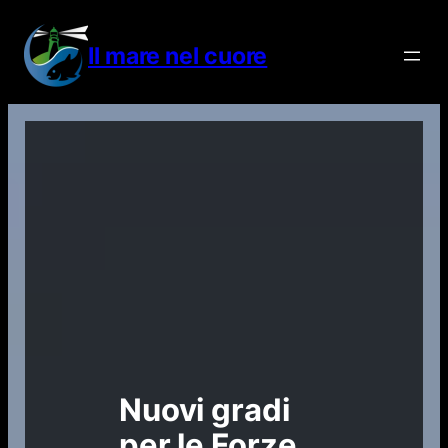
Vai
al
Il mare nel cuore
contenuto
Nuovi gradi
per le Forze