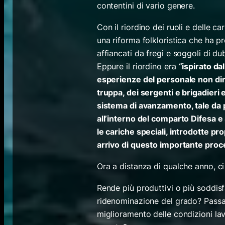
contentini di vario genere.
Con il riordino dei ruoli e delle c
una riforma folkloristica che ha pro
affiancati da fregi e soggoli di d
Eppure il riordino era
“ispirato da
esperienze del personale non dirig
truppa, dei sergenti e brigadieri 
sistema di avanzamento, tale da 
all’interno del comparto Difesa e 
le cariche speciali, introdotte pro
arrivo di questo importante pro
Ora a distanza di qualche anno, ci
Rende più produttivi o più soddisfat
ridenominazione del grado? Passa a
miglioramento delle condizioni lav