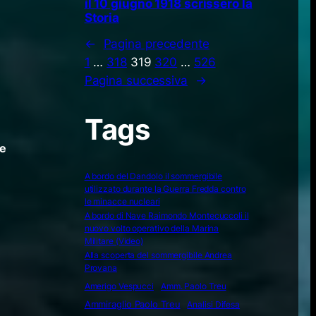
il 10 giugno 1918 scrissero la
Storia
d
←
Pagina precedente
1
…
318
319
320
…
526
Pagina successiva
→
Tags
le
e
A bordo del Dandolo il sommergibile
utilizzato durante la Guerra Fredda contro
le minacce nucleari
A bordo di Nave Raimondo Montecuccoli il
nuovo volto operativo della Marina
Militare (Video)
Alla scoperta del sommergibile Andrea
Provana
Amerigo Vespucci
Amm. Paolo Treu
Ammiraglio Paolo Treu
Analisi Difesa