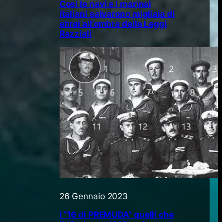
Così le navi e i marinai
italiani salvarono migliaia di
ebrei all’ombra delle Leggi
Razziali
26 Gennaio 2023
I “16 di PREMUDA” quelli che