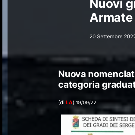
Nuovi gr
Armate
20 Settembre 202
Nuova nomenclatur
categoria
graduat
(di
LA
)
19/09/22