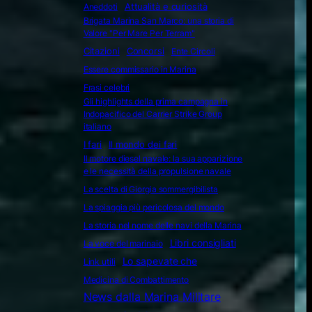
Attualità e curiosità
Aneddoti
Brigata Marina San Marco: una storia di
Valore "Per Mare Per Terram"
Citazioni
Concorsi
Ente Circoli
Essere commissario in Marina
Frasi celebri
Gli highlights della prima campagna in
Indopacifico del Carrier Strike Group
italiano
I fari
Il mondo dei fari
Il motore diesel navale: la sua apparizione
e le necessità della propulsione navale
La scelta di Giorgia sommergibilista
La spiaggia più pericolosa del mondo
La storia nel nome delle navi della Marina
Libri consigliati
La voce del marinaio
Lo sapevate che
Link utili
Medicina di Combattimento
News dalla Marina Militare