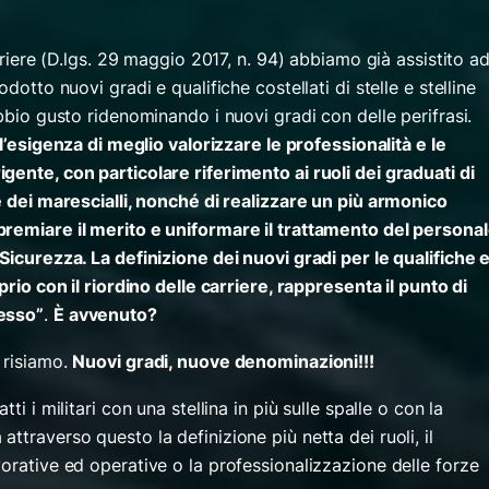
arriere (D.lgs. 29 maggio 2017, n. 94) abbiamo già assistito a
dotto nuovi gradi e qualifiche costellati di stelle e stelline
ubbio gusto ridenominando i nuovi gradi con delle perifrasi.
ll’esigenza di meglio valorizzare le professionalità e le
ente, con particolare riferimento ai ruoli dei graduati di
e dei marescialli, nonché di realizzare un più armonico
premiare il merito e uniformare il trattamento del persona
Sicurezza. La definizione dei nuovi gradi per le qualifiche 
prio con il riordino delle carriere, rappresenta il punto di
cesso”
.
È avvenuto?
 risiamo.
Nuovi gradi, nuove denominazioni!!!
ti i militari con una stellina in più sulle spalle o con la
ttraverso questo la definizione più netta dei ruoli, il
orative ed operative o la professionalizzazione delle forze