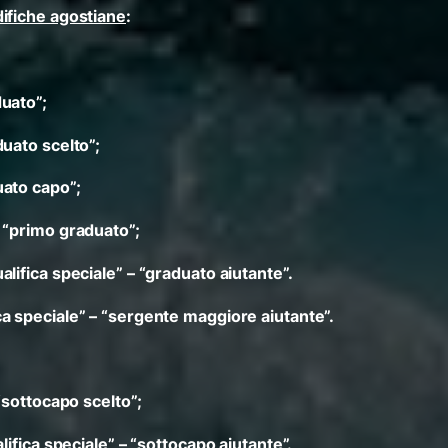
ifiche agostiane
:
uato”;
uato scelto”;
uato capo”;
 “primo graduato”;
lifica speciale” – “graduato aiutante”.
a speciale” – “sergente maggiore aiutante”.
“sottocapo scelto”;
lifica speciale” – “sottocapo aiutante”.