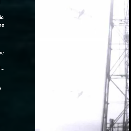
i
ic
one
me
al…
è
.