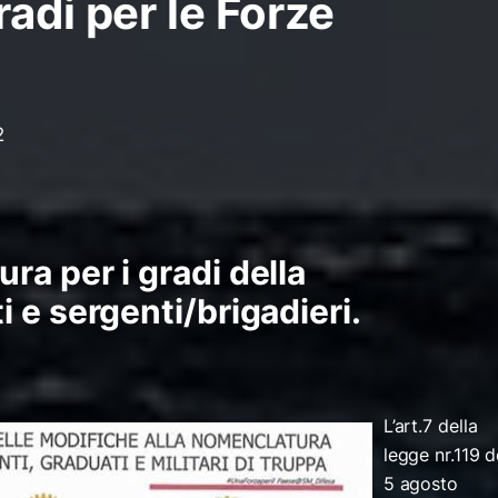
adi per le Forze
2
a per i gradi della
i
e
sergenti/brigadieri
.
L’art.7 della
legge nr.119 d
5 agosto