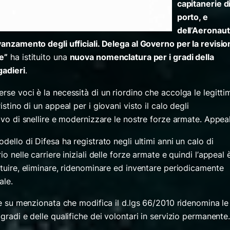
capitanerie d
porto, e
dell’Aeronaut
vanzamento degli ufficiali. Delega al Governo per la revisi
e”
ha istituito una
nuova nomenclatura per i gradi della
gadieri
.
rse voci è la necessità di un riordino che accolga le legitti
ristino di un
appeal
per i giovani visto il calo degli
tivo di snellire e modernizzare le nostre forze armate. Appe
dello di Difesa ha registrato negli ultimi anni un calo di
o nelle carriere iniziali delle forze armate e quindi l’
appeal
ituire, eliminare, ridenominare ed inventare periodicamente
ale.
gge su menzionata che modifica il d.lgs 66/2010 ridenomina le
gradi e delle qualifiche dei volontari in servizio permanente