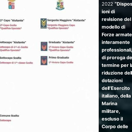
2022
“Dispos
ioni di
revisione del
modello di
Forze armate
interamente
professionali
di proroga de
termine per l
riduzione del
dotazioni
dell’Esercito
italiano, della
Marina
militare,
escluso il
Corpo delle