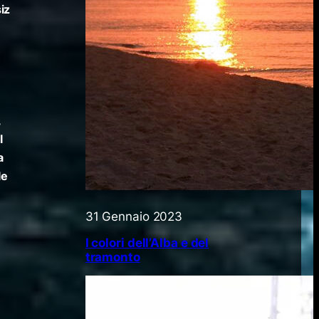
iz
,
l
a
le
31 Gennaio 2023
I colori dell’Alba e del
tramonto