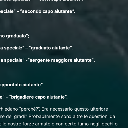
peciale” – “secondo capo aiutante”.
imo graduato”;
a speciale” – “graduato aiutante”.
ca speciale” -“sergente maggiore aiutante”
.
“appuntato aiutante”
e” – “brigadiere capo aiutante”.
 chiedano “perché?”. Era necessario questo ulteriore
e dei gradi? Probabilmente sono altre le questioni da
nelle nostre forze armate e non certo fumo negli occhi o