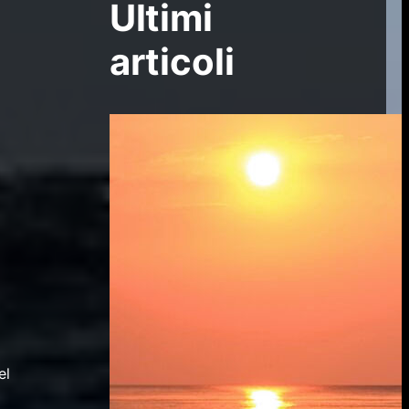
Ultimi
articoli
el