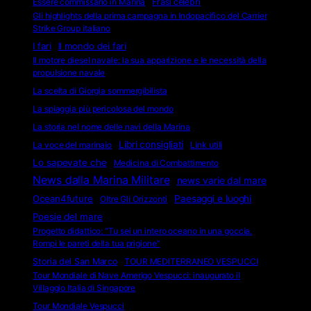
Essere commissario in Marina
Frasi celebri
Gli highlights della prima campagna in Indopacifico del Carrier
Strike Group italiano
I fari
Il mondo dei fari
Il motore diesel navale: la sua apparizione e le necessità della
propulsione navale
La scelta di Giorgia sommergibilista
La spiaggia più pericolosa del mondo
La storia nel nome delle navi della Marina
Libri consigliati
La voce del marinaio
Link utili
Lo sapevate che
Medicina di Combattimento
News dalla Marina Militare
news varie dal mare
Ocean4future
Paesaggi e luoghi
Oltre Gli Orizzonti
Poesie del mare
Progetto didattico: “Tu sei un intero oceano in una goccia.
Rompi le pareti della tua prigione”
Storia del San Marco
TOUR MEDITERRANEO VESPUCCI
Tour Mondiale di Nave Amerigo Vespucci: inaugurato il
Villaggio Italia di Singapore
Tour Mondiale Vespucci