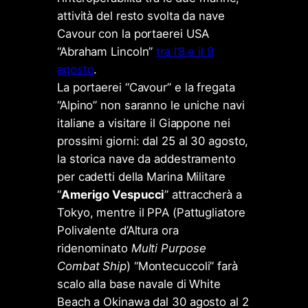
attività del resto svolta da nave
Cavour con la portaerei USA
“Abraham Lincoln”
tra l’8 e il 9
agosto
.
La portaerei “Cavour” e la fregata
“Alpino” non saranno le uniche navi
italiane a visitare il Giappone nei
prossimi giorni: dal 25 al 30 agosto,
la storica nave da addestramento
per cadetti della Marina Militare
“
Amerigo Vespucci
” attraccherà a
Tokyo, mentre il PPA (Pattugliatore
Polivalente d’Altura ora
ridenominato
Multi Purpose
Combat Ship
) “Montecuccoli” farà
scalo alla base navale di White
Beach a Okinawa dal 30 agosto al 2