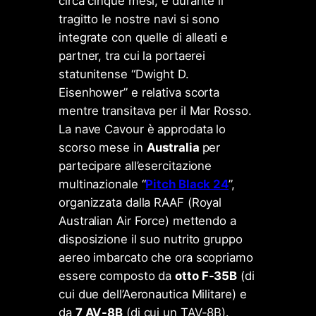
circa cinque mesi, e durante il
tragitto le nostre navi si sono
integrate con quelle di alleati e
partner, tra cui la portaerei
statunitense “Dwight D.
Eisenhower” e relativa scorta
mentre transitava per il Mar Rosso.
La nave Cavour è approdata lo
scorso mese in
Australia
per
partecipare all’esercitazione
multinazionale “
Pitch Black 24
”,
organizzata dalla RAAF (Royal
Australian Air Force) mettendo a
disposizione il suo nutrito gruppo
aereo imbarcato che ora scopriamo
essere composto da
otto F-35B
(di
cui due dell’Aeronautica Militare) e
da
7 AV-8B
(di cui un TAV-8B).