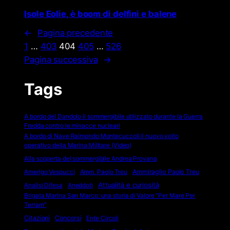
Isole Eolie, è boom di delfini e balene
←
Pagina precedente
1
…
403
404
405
…
526
Pagina successiva
→
Tags
A bordo del Dandolo il sommergibile utilizzato durante la Guerra
Fredda contro le minacce nucleari
A bordo di Nave Raimondo Montecuccoli il nuovo volto
operativo della Marina Militare (Video)
Alla scoperta del sommergibile Andrea Provana
Amerigo Vespucci
Amm. Paolo Treu
Ammiraglio Paolo Treu
Attualità e curiosità
Analisi Difesa
Aneddoti
Brigata Marina San Marco: una storia di Valore "Per Mare Per
Terram"
Citazioni
Concorsi
Ente Circoli