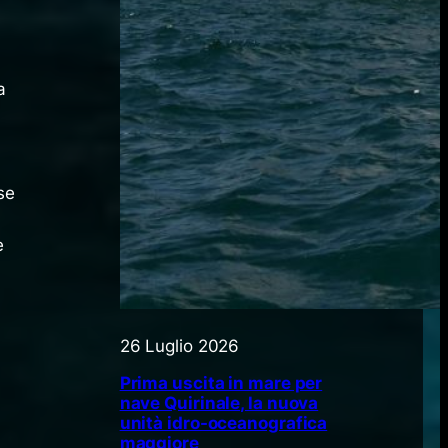
a
nse
e
e
26 Luglio 2026
Prima uscita in mare per
nave Quirinale, la nuova
unità idro-oceanografica
maggiore