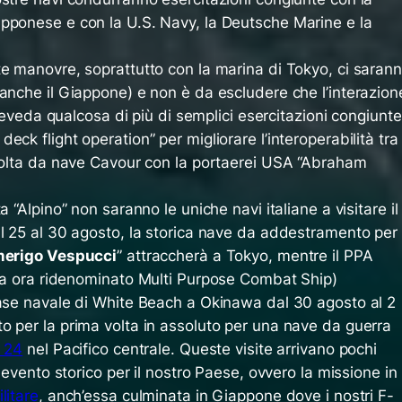
pponese e con la U.S. Navy, la Deutsche Marine e la
te manovre, soprattutto con la marina di Tokyo, ci saran
anche il Giappone) e non è da escludere che l’interazion
 preveda qualcosa di più di semplici esercitazioni congiunte
 deck flight operation
” per migliorare l’interoperabilità tra
svolta da nave Cavour con la portaerei USA “Abraham
a “Alpino” non saranno le uniche navi italiane a visitare il
al 25 al 30 agosto, la storica nave da addestramento per
erigo Vespucci
” attraccherà a Tokyo, mentre il PPA
ura ora ridenominato
Multi Purpose Combat Ship
)
base navale di White Beach a Okinawa dal 30 agosto al 2
o per la prima volta in assoluto per una nave da guerra
 24
nel Pacifico centrale. Queste visite arrivano pochi
o evento storico per il nostro Paese, ovvero la missione in
litare
, anch’essa culminata in Giappone dove i nostri F-