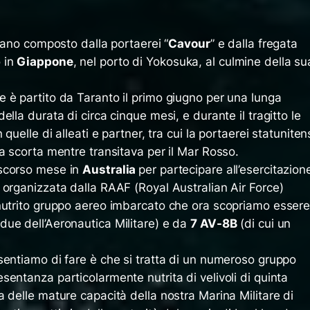
liano composto dalla portaerei “
Cavour
” e dalla fregata
o in
Giappone
, nel porto di Yokosuka, al culmine della su
le è partito da Taranto il primo giugno per una lunga
lla durata di circa cinque mesi, e durante il tragitto le
quelle di alleati e partner, tra cui la portaerei statunite
a scorta mentre transitava per il Mar Rosso.
 scorso mese in
Australia
per partecipare all’esercitazion
, organizzata dalla RAAF (Royal Australian Air Force)
nutrito gruppo aereo imbarcato che ora scopriamo esser
 due dell’Aeronautica Militare) e da
7 AV-8B
(di cui un
sentiamo di fare è che si tratta di un numeroso gruppo
entanza particolarmente nutrita di velivoli di quinta
 delle mature capacità della nostra Marina Militare di