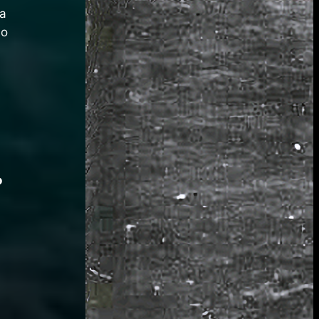
da
io
o