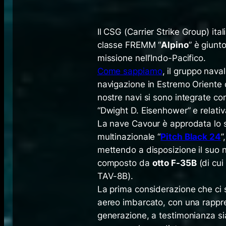
Il CSG (
Carrier Strike Group
) ita
classe FREMM “
Alpino
” è giunt
missione nell’Indo-Pacifico.
Come sappiamo
, il gruppo nava
navigazione in Estremo Oriente de
nostre navi si sono integrate con 
“Dwight D. Eisenhower” e relativ
La nave Cavour è approdata lo
multinazionale “
Pitch Black 24
”
mettendo a disposizione il suo 
composto da
otto F-35B
(di cui
TAV-8B).
La prima considerazione che ci 
aereo imbarcato, con una rappres
generazione, a testimonianza sia