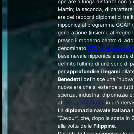
operare a lunga distanza con que
Martin; la seconda, di carattere 
era dei rapporti diplomatici tra 
nipponica al programma GCAP (
generazione (insieme al Regno U
presso il moderno centro di a
denominato
IFTS (
International 
base navale nipponica e sede de
definito l’ultimo di una serie d
per
approfondire i legami
bilate
Benedetti
definisce una “nuova e
nuova era che si estende a tutti
scienza, industria, diplomazia e
al
The Japan Times
in un’intervi
La
diplomazia navale italiana
t
“Cavour”, che, dopo la sosta in
alla volta delle
Filippine
.
Durante la tappa nipponica le n