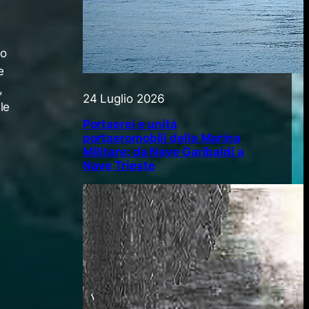
no
e
,
24 Luglio 2026
 le
Portaerei e unità
portaeromobili della Marina
Militare: da Nave Garibaldi a
Nave Trieste