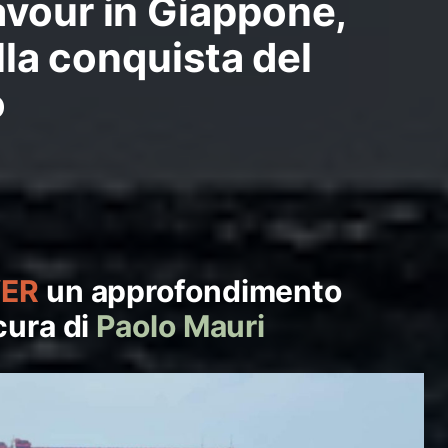
vour in Giappone,
 alla conquista del
o
VER
un approfondimento
cura di
Paolo Mauri