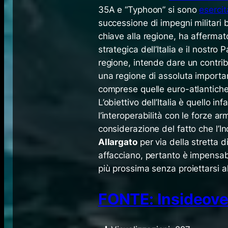
35A e “Typhoon” si sono
esercit
successione di impegni militari b
chiave alla regione, ha affermat
strategica dell’Italia e il nostr
regione, intende dare un contribu
una regione di assoluta importan
comprese quelle euro-atlantiche
L’obiettivo dell’Italia è quello in
l’interoperabilità con le forze a
considerazione del fatto che l’I
Allargato
per via della stretta d
affacciano, pertanto è impensab
più prossima senza proiettarsi a
FONTE: Insideove