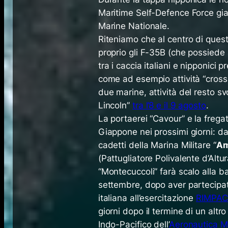
Maritime Self-Defence Force gia
Marine Nationale.
Riteniamo che al centro di ques
proprio gli F-35B (che possiede 
tra i caccia italiani e nipponici
come ad esempio attività “
cross
due marine, attività del resto 
Lincoln”
tra l’8 e il 9 agosto
.
La portaerei “Cavour” e la fregat
Giappone nei prossimi giorni: d
cadetti della Marina Militare “
Am
(Pattugliatore Polivalente d’Alt
“Montecuccoli” farà scalo alla 
settembre, dopo aver partecipat
italiana all’esercitazione
RIMPAC
giorni dopo il termine di un altr
Indo-Pacifico dell’
Aeronautica Mi