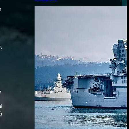
a
i
,
,
e
ei
à