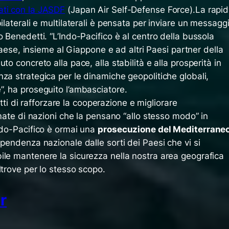
ati con la JASDF
(Japan Air Self-Defense Force).La rapi
ilaterali e multilaterali è pensata per inviare un messagg
o Benedetti. “L’Indo-Pacifico è al centro della bussola
o Paese, insieme al Giappone e ad altri Paesi partner della
to concreto alla pace, alla stabilità e alla prosperità in
za strategica per le dinamiche geopolitiche globali,
”, ha proseguito l’ambasciatore.
fatti di rafforzare la cooperazione e migliorare
rmate di nazioni che la pensano “allo stesso modo” in
ndo-Pacifico è ormai una
prosecuzione del Mediterrane
ipendenza nazionale dalle sorti dei Paesi che vi si
ile mantenere la sicurezza nella nostra area geografica
ltrove per lo stesso scopo.
r