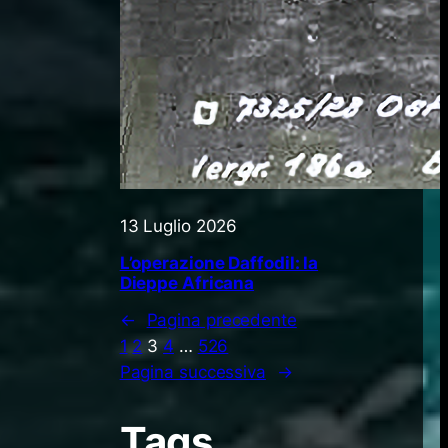
13 Luglio 2026
L’operazione Daffodil: la
Dieppe Africana
←
Pagina precedente
1
2
3
4
…
526
Pagina successiva
→
Tags