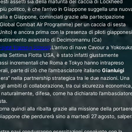
sti assetti sia della maturità del caccia di Lockheed
più politico, è che l’arrivo in Giappone suggella una nuov
Italia e Giappone, cominciati grazie alla partecipazione
Global Combat Air Programme
) per un caccia di sesta
nito) e ancora prima con la presenza di piloti giappones
ddestramento avanzato di Decimomannu (Ca)
Flight Training School
)
.L’arrivo di nave Cavour a Yokosuka
lla Settima Flotta USA, è stato infatti giustamente
i passi incrementali che Roma e Tokyo hanno intrapreso
rali, parte di ciò che l’ambasciatore italiano
Gianluigi
ra” nella partnership strategica tra le due nazioni. Una
 gli ambiti di collaborazione, tra cui sicurezza economica
, naturalmente, difesa, come ha dichiarato l’ambasciator
sta.
orna quindi alla ribalta grazie alla missione della portaer
 Giappone che perdurerà sino a martedì 27 agosto, salper
ostre navi condurranno esercitazioni congiunte con la