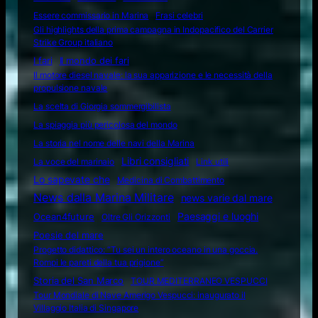
Essere commissario in Marina
Frasi celebri
Gli highlights della prima campagna in Indopacifico del Carrier
Strike Group italiano
I fari
Il mondo dei fari
Il motore diesel navale: la sua apparizione e le necessità della
propulsione navale
La scelta di Giorgia sommergibilista
La spiaggia più pericolosa del mondo
La storia nel nome delle navi della Marina
Libri consigliati
La voce del marinaio
Link utili
Lo sapevate che
Medicina di Combattimento
News dalla Marina Militare
news varie dal mare
Ocean4future
Paesaggi e luoghi
Oltre Gli Orizzonti
Poesie del mare
Progetto didattico: “Tu sei un intero oceano in una goccia.
Rompi le pareti della tua prigione”
Storia del San Marco
TOUR MEDITERRANEO VESPUCCI
Tour Mondiale di Nave Amerigo Vespucci: inaugurato il
Villaggio Italia di Singapore