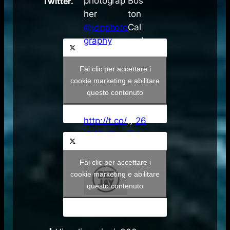
photograp
Bos
Twitter.
her
ton
@jdnphoto
Cal
graphy
end
captures
ar
nearly
(@T
Fai clic per accettare i
frozen
heB
cookie marketing e abilitare
questo contenuto
waves on
osto
camera.
nCa
http://t.co/
l)
26
jA4RxPbx
Feb
O3
brai
Fonte:
pic.twitter.
o
Fai clic per accettare i
com/kHBS
201
cookie marketing e abilitare
questo contenuto
Ajj7le
5