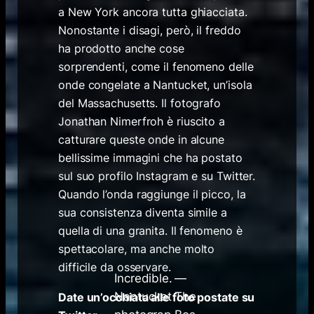
a New York ancora tutta ghiacciata.
Nonostante i disagi, però, il freddo
ha prodotto anche cose
sorprendenti, come il fenomeno delle
onde congelate a Nantucket, un’isola
del Massachusetts. Il fotografo
Jonathan Nimerfroh è riuscito a
catturare queste onde in alcune
bellissime immagini che ha postato
sul suo profilo Instagram e su Twitter.
Quando l’onda raggiunge il picco, la
sua consistenza diventa simile a
quella di una granita. Il fenomeno è
spettacolare, ma anche molto
difficile da osservare.
Incredible.
—
Nantucket
The
Date un’occhiata alle foto postate su