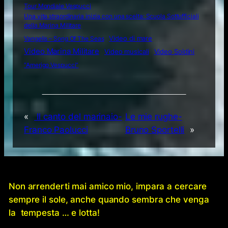
Tour Mondiale Vespucci
Una vita straordinaria inizia con una scelta: Scuola Sottufficiali
della Marina Militare
Video di mare
Vangelis – Song Of The Seas
Video Marina Militare
Video musicali
Video Soldini
“Amerigo Vespucci”
«
Il canto del marinaio-
Le mie rughe-
Franco Paolucci
Bruno Sportelli
»
Non arrenderti mai amico mio, impara a cercare
sempre il sole, anche quando sembra che venga
la tempesta … e lotta!