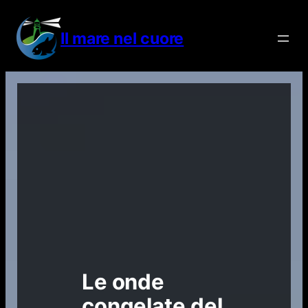
Vai
al
Il mare nel cuore
contenuto
Le onde
congelate del