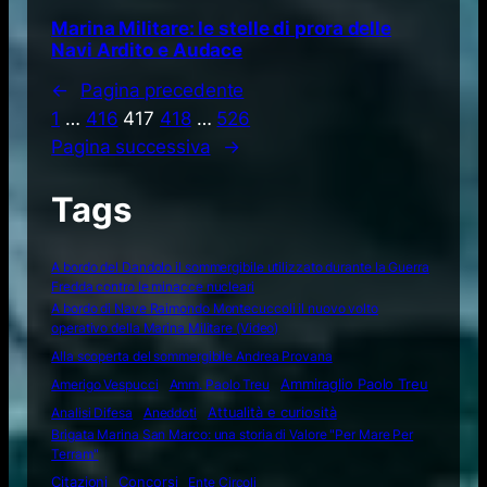
Marina Militare: le stelle di prora delle
Navi Ardito e Audace
←
Pagina precedente
1
…
416
417
418
…
526
Pagina successiva
→
Tags
A bordo del Dandolo il sommergibile utilizzato durante la Guerra
Fredda contro le minacce nucleari
A bordo di Nave Raimondo Montecuccoli il nuovo volto
operativo della Marina Militare (Video)
Alla scoperta del sommergibile Andrea Provana
Amerigo Vespucci
Amm. Paolo Treu
Ammiraglio Paolo Treu
Attualità e curiosità
Analisi Difesa
Aneddoti
Brigata Marina San Marco: una storia di Valore "Per Mare Per
Terram"
Citazioni
Concorsi
Ente Circoli