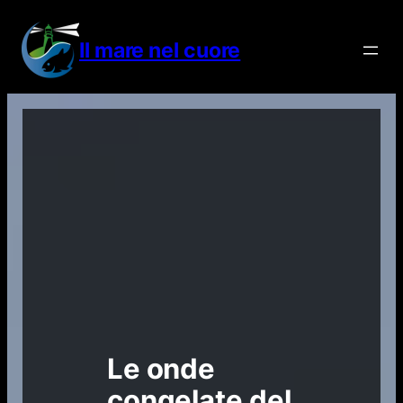
Vai
al
Il mare nel cuore
contenuto
Le onde
congelate del