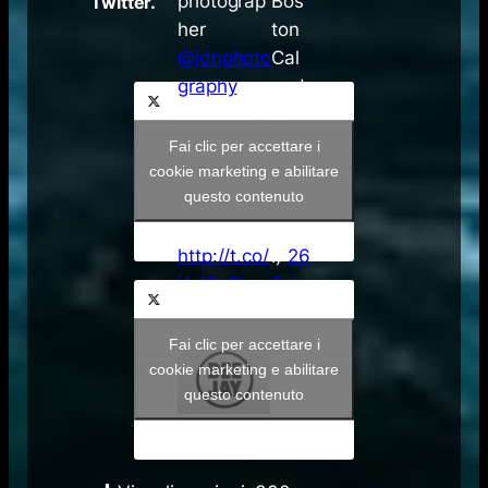
photograp
Bos
Twitter.
her
ton
@jdnphoto
Cal
graphy
end
captures
ar
nearly
(@T
Fai clic per accettare i
frozen
heB
cookie marketing e abilitare
questo contenuto
waves on
osto
camera.
nCa
http://t.co/
l)
26
jA4RxPbx
Feb
O3
brai
Fonte:
pic.twitter.
o
Fai clic per accettare i
com/kHBS
201
cookie marketing e abilitare
questo contenuto
Ajj7le
5