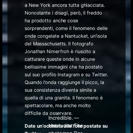
a New York ancora tutta ghiacciata.
Nonostante i disagi, però, il freddo
ha prodotto anche cose
sorprendenti, come il fenomeno delle
onde congelate a Nantucket, un’isola
del Massachusetts. Il fotografo
Jonathan Nimerfroh è riuscito a
catturare queste onde in alcune
bellissime immagini che ha postato
sul suo profilo Instagram e su Twitter.
Quando l’onda raggiunge il picco, la
sua consistenza diventa simile a
quella di una granita. Il fenomeno è
spettacolare, ma anche molto
difficile da osservare.
Incredible.
—
Nantucket
The
Date un’occhiata alle foto postate su