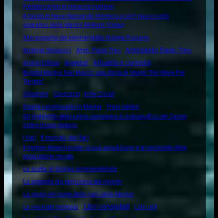
Fredda contro le minacce nucleari
A bordo di Nave Raimondo Montecuccoli il nuovo volto
operativo della Marina Militare (Video)
Alla scoperta del sommergibile Andrea Provana
Amerigo Vespucci
Amm. Paolo Treu
Ammiraglio Paolo Treu
Attualità e curiosità
Analisi Difesa
Aneddoti
Brigata Marina San Marco: una storia di Valore "Per Mare Per
Terram"
Citazioni
Concorsi
Ente Circoli
Essere commissario in Marina
Frasi celebri
Gli highlights della prima campagna in Indopacifico del Carrier
Strike Group italiano
I fari
Il mondo dei fari
Il motore diesel navale: la sua apparizione e le necessità della
propulsione navale
La scelta di Giorgia sommergibilista
La spiaggia più pericolosa del mondo
La storia nel nome delle navi della Marina
Libri consigliati
La voce del marinaio
Link utili