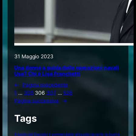
31 Maggio 2023
Una donna a guida delle operazioni navali
Usa? Chi è Lisa Franchetti
←
Pagina precedente
1
…
305
306
307
…
526
Pagina successiva
→
Tags
A bordo del Dandolo il sommergibile utilizzato durante la Guerra