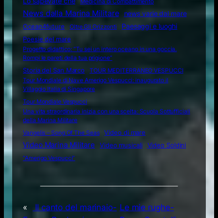
Lo sapevate che
Medicina di Combattimento
News dalla Marina Militare
news varie dal mare
Ocean4future
Paesaggi e luoghi
Oltre Gli Orizzonti
Poesie del mare
Progetto didattico: “Tu sei un intero oceano in una goccia.
Rompi le pareti della tua prigione”
Storia del San Marco
TOUR MEDITERRANEO VESPUCCI
Tour Mondiale di Nave Amerigo Vespucci: inaugurato il
Villaggio Italia di Singapore
Tour Mondiale Vespucci
Una vita straordinaria inizia con una scelta: Scuola Sottufficiali
della Marina Militare
Video di mare
Vangelis – Song Of The Seas
Video Marina Militare
Video musicali
Video Soldini
“Amerigo Vespucci”
«
Il canto del marinaio-
Le mie rughe-