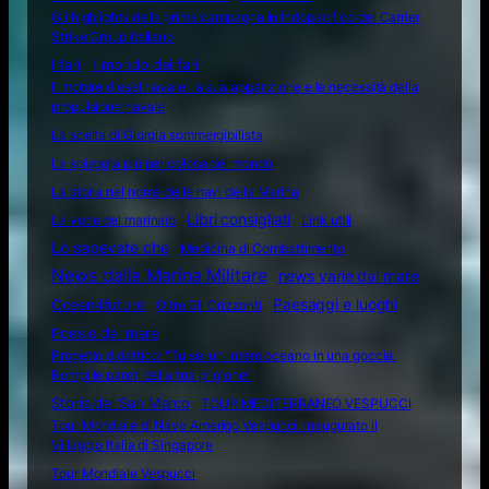
Gli highlights della prima campagna in Indopacifico del Carrier
Strike Group italiano
I fari
Il mondo dei fari
Il motore diesel navale: la sua apparizione e le necessità della
propulsione navale
La scelta di Giorgia sommergibilista
La spiaggia più pericolosa del mondo
La storia nel nome delle navi della Marina
Libri consigliati
La voce del marinaio
Link utili
Lo sapevate che
Medicina di Combattimento
News dalla Marina Militare
news varie dal mare
Ocean4future
Paesaggi e luoghi
Oltre Gli Orizzonti
Poesie del mare
Progetto didattico: “Tu sei un intero oceano in una goccia.
Rompi le pareti della tua prigione”
Storia del San Marco
TOUR MEDITERRANEO VESPUCCI
Tour Mondiale di Nave Amerigo Vespucci: inaugurato il
Villaggio Italia di Singapore
Tour Mondiale Vespucci