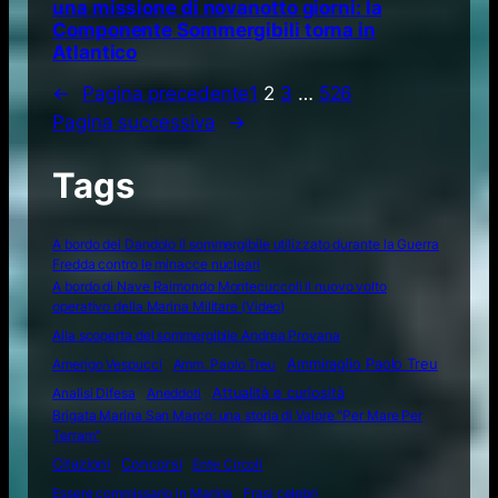
una missione di novanotto giorni: la
Componente Sommergibili torna in
Atlantico
←
Pagina precedente
1
2
3
…
526
Pagina successiva
→
Tags
A bordo del Dandolo il sommergibile utilizzato durante la Guerra
Fredda contro le minacce nucleari
A bordo di Nave Raimondo Montecuccoli il nuovo volto
operativo della Marina Militare (Video)
Alla scoperta del sommergibile Andrea Provana
Amerigo Vespucci
Amm. Paolo Treu
Ammiraglio Paolo Treu
Attualità e curiosità
Analisi Difesa
Aneddoti
Brigata Marina San Marco: una storia di Valore "Per Mare Per
Terram"
Citazioni
Concorsi
Ente Circoli
Essere commissario in Marina
Frasi celebri