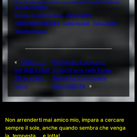
Una vita straordinaria inizia con una scelta: Scuola Sottufficiali
della Marina Militare
Video di mare
Vangelis – Song Of The Seas
Video Marina Militare
Video musicali
Video Soldini
“Amerigo Vespucci”
«
Utilizzo di
Pubblicato il concorso
reti dati mobili
straordinario nelle Forze
5G in ambiti
Speciali e Componenti
tattici
Specialistiche
»
Non arrenderti mai amico mio, impara a cercare
sempre il sole, anche quando sembra che venga
la tempesta … e lotta!