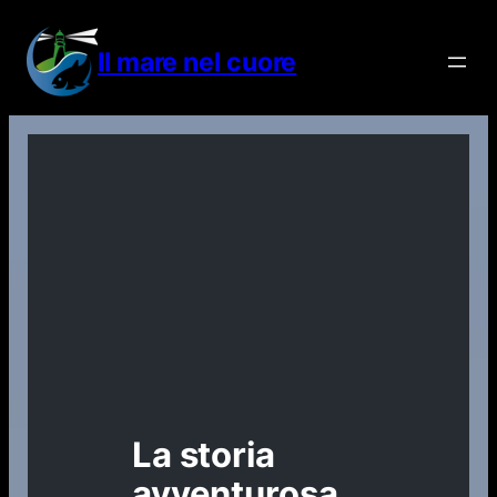
Vai
al
Il mare nel cuore
contenuto
La storia
avventurosa