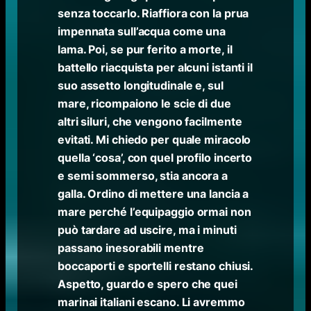
senza toccarlo. Riaffiora con la prua
impennata sull’acqua come una
lama. Poi, se pur ferito a morte, il
battello riacquista per alcuni istanti il
suo assetto longitudinale e, sul
mare, ricompaiono le scie di due
altri siluri, che vengono facilmente
evitati. Mi chiedo per quale miracolo
quella ‘cosa’, con quel profilo incerto
e semi sommerso, stia ancora a
galla. Ordino di mettere una lancia a
mare perché l’equipaggio ormai non
può tardare ad uscire, ma i minuti
passano inesorabili mentre
boccaporti e sportelli restano chiusi.
Aspetto, guardo e spero che quei
marinai italiani escano. Li avremmo