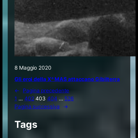
8 Maggio 2020
Gli eroi della Xª MAS attaccano Gibilterra
←
Pagina precedente
1
…
402
403
404
…
526
Pagina successiva
→
Tags