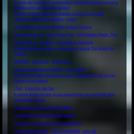
A bordo del Dandolo il sommergibile utilizzato durante la Guerra
Fredda contro le minacce nucleari
A bordo di Nave Raimondo Montecuccoli il nuovo volto
operativo della Marina Militare (Video)
Alla scoperta del sommergibile Andrea Provana
Amerigo Vespucci
Amm. Paolo Treu
Ammiraglio Paolo Treu
Attualità e curiosità
Analisi Difesa
Aneddoti
Brigata Marina San Marco: una storia di Valore "Per Mare Per
Terram"
Citazioni
Concorsi
Ente Circoli
Essere commissario in Marina
Frasi celebri
Gli highlights della prima campagna in Indopacifico del Carrier
Strike Group italiano
I fari
Il mondo dei fari
Il motore diesel navale: la sua apparizione e le necessità della
propulsione navale
La scelta di Giorgia sommergibilista
La spiaggia più pericolosa del mondo
La storia nel nome delle navi della Marina
Libri consigliati
La voce del marinaio
Link utili