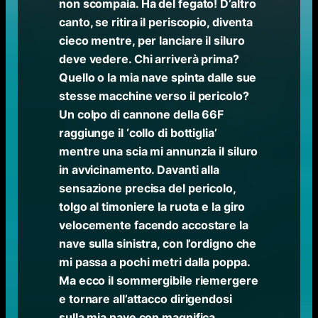
non scompaia. Ha del fegato! D’altro
canto, se ritira il periscopio, diventa
cieco mentre, per lanciare il siluro
deve vedere. Chi arriverà prima?
Quello o la mia nave spinta dalle sue
stesse macchine verso il pericolo?
Un colpo di cannone della 66F
raggiunge il ‘collo di bottiglia’
mentre una scia mi annunzia il siluro
in avvicinamento. Davanti alla
sensazione precisa del pericolo,
tolgo al timoniere la ruota e la giro
velocemente facendo accostare la
nave sulla sinistra, con l’ordigno che
mi passa a pochi metri dalla poppa.
Ma ecco il sommergibile riemergere
e tornare all’attacco dirigendosi
sulla mia nave con magnifica