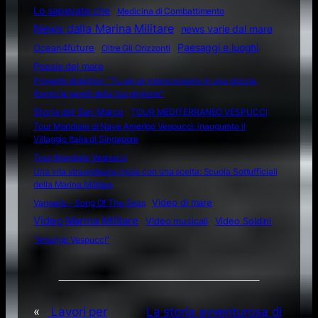
Lo sapevate che
Medicina di Combattimento
News dalla Marina Militare
news varie dal mare
Ocean4future
Paesaggi e luoghi
Oltre Gli Orizzonti
Poesie del mare
Progetto didattico: “Tu sei un intero oceano in una goccia.
Rompi le pareti della tua prigione”
Storia del San Marco
TOUR MEDITERRANEO VESPUCCI
Tour Mondiale di Nave Amerigo Vespucci: inaugurato il
Villaggio Italia di Singapore
Tour Mondiale Vespucci
Una vita straordinaria inizia con una scelta: Scuola Sottufficiali
della Marina Militare
Video di mare
Vangelis – Song Of The Seas
Video Marina Militare
Video musicali
Video Soldini
“Amerigo Vespucci”
«
Lavori per
La storia avventurosa di