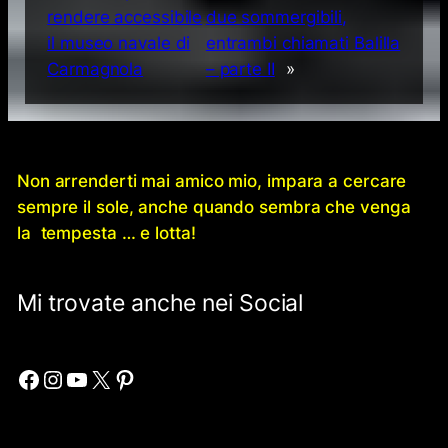
rendere accessibile
due sommergibili,
il museo navale di
entrambi chiamati Balilla
Carmagnola
– parte II
»
Non arrenderti mai amico mio, impara a cercare
sempre il sole, anche quando sembra che venga
la tempesta … e lotta!
Mi trovate anche nei Social
Facebook
Instagram
YouTube
X
Pinterest