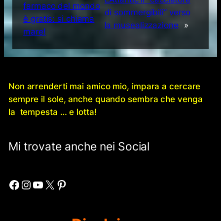
farmaco del mondo
di sommergibili” verso
è gratis: si chiama
la musealizzazione
»
mare!
Non arrenderti mai amico mio, impara a cercare
sempre il sole, anche quando sembra che venga
la tempesta … e lotta!
Mi trovate anche nei Social
Facebook
Instagram
YouTube
X
Pinterest