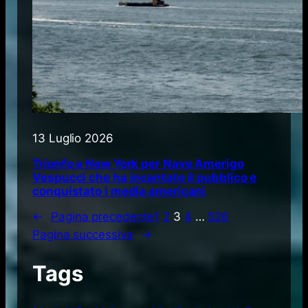
13 Luglio 2026
Trionfo a New York per Nave Amerigo
Vespucci che ha incantato il pubblico e
conquistato i media americani
←
Pagina precedente
1
2
3
4
…
526
Pagina successiva
→
Tags