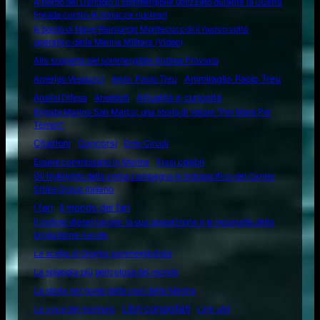
A bordo del Dandolo il sommergibile utilizzato durante la Guerra
Fredda contro le minacce nucleari
A bordo di Nave Raimondo Montecuccoli il nuovo volto
operativo della Marina Militare (Video)
Alla scoperta del sommergibile Andrea Provana
Amerigo Vespucci
Amm. Paolo Treu
Ammiraglio Paolo Treu
Attualità e curiosità
Analisi Difesa
Aneddoti
Brigata Marina San Marco: una storia di Valore "Per Mare Per
Terram"
Citazioni
Concorsi
Ente Circoli
Essere commissario in Marina
Frasi celebri
Gli highlights della prima campagna in Indopacifico del Carrier
Strike Group italiano
I fari
Il mondo dei fari
Il motore diesel navale: la sua apparizione e le necessità della
propulsione navale
La scelta di Giorgia sommergibilista
La spiaggia più pericolosa del mondo
La storia nel nome delle navi della Marina
Libri consigliati
La voce del marinaio
Link utili