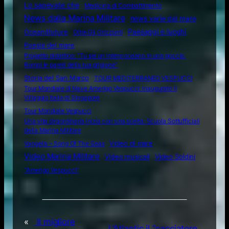
Lo sapevate che
Medicina di Combattimento
News dalla Marina Militare
news varie dal mare
Ocean4future
Paesaggi e luoghi
Oltre Gli Orizzonti
Poesie del mare
Progetto didattico: “Tu sei un intero oceano in una goccia.
Rompi le pareti della tua prigione”
Storia del San Marco
TOUR MEDITERRANEO VESPUCCI
Tour Mondiale di Nave Amerigo Vespucci: inaugurato il
Villaggio Italia di Singapore
Tour Mondiale Vespucci
Una vita straordinaria inizia con una scelta: Scuola Sottufficiali
della Marina Militare
Video di mare
Vangelis – Song Of The Seas
Video Marina Militare
Video musicali
Video Soldini
“Amerigo Vespucci”
«
Il migliore
L’Atlantic il “cacciatore