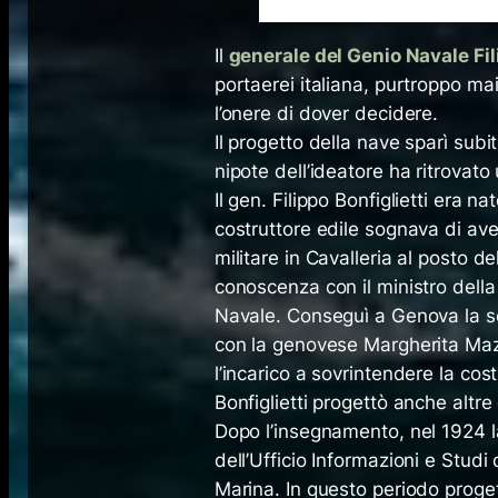
Il
generale del Genio Navale Fil
portaerei italiana, purtroppo mai 
l’onere di dover decidere.
Il progetto della nave sparì sub
nipote dell’ideatore ha ritrovato 
Il gen. Filippo Bonfiglietti era n
costruttore edile sognava di averl
militare in Cavalleria al posto del
conoscenza con il ministro della 
Navale. Conseguì a Genova la se
con la genovese Margherita Maz
l’incarico a sovrintendere la co
Bonfiglietti progettò anche altre
Dopo l’insegnamento, nel 1924 la
dell’Ufficio Informazioni e Studi
Marina. In questo periodo progett