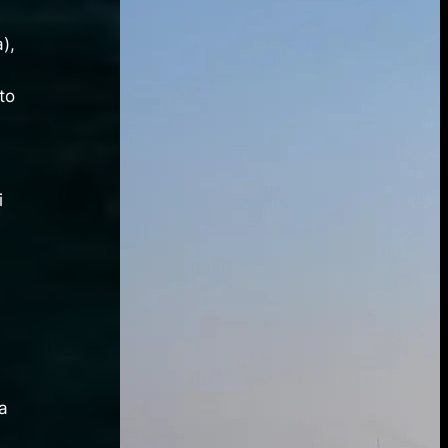
a),
to
i
ia