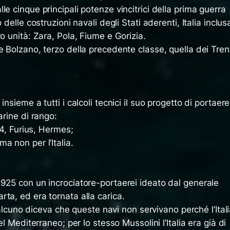
e cinque principali potenze vincitrici della prima guerra
 delle costruzioni navali degli Stati aderenti, Italia inclus
ro unità: Zara, Pola, Fiume e Gorizia.
e Bolzano, terzo della precedente classe, quella dei Tren
nsieme a tutti i calcoli tecnici il suo progetto di portaere
arine di rango:
‘14, Furius, Hermes;
a non per l’Italia.
1925 con un incrociatore-portaerei ideato dal generale
rta, ed era tornata alla carica.
qualcuno diceva che queste navi non servivano perché l’Ital
el Mediterraneo; per lo stesso Mussolini l’Italia era già di