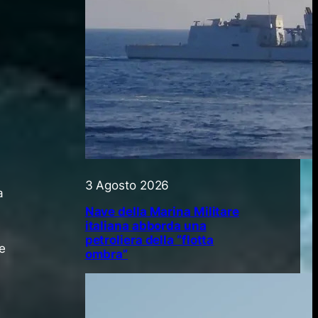
3 Agosto 2026
a
Nave della Marina Militare
italiana abborda una
petroliera della “flotta
ie
ombra”