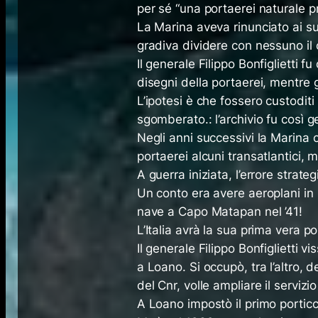
per sé “una portaerei naturale p
La Marina aveva rinunciato ai su
gradiva dividere con nessuno il
Il generale Filippo Bonfiglietti f
disegni della portaerei, mentre g
L’ipotesi è che fossero custoditi 
sgomberato.: l’archivio fu così ge
Negli anni successivi la Marina 
portaerei alcuni transatlantici, 
A guerra iniziata, l’errore strate
Un conto era avere aeroplani in S
nave a Capo Matapan nel ’41!
L’Italia avrà la sua prima vera 
Il generale Filippo Bonfiglietti 
a Loano. Si occupò, tra l’altro,
del Cnr, volle ampliare il serviz
A Loano impostò il primo porticc