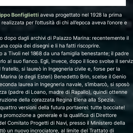
ippo Bonfiglietti
aveva progettato nel 1928 la prima
realizzata per l’ottusità di chi all’epoca aveva l’onore e
ito dopo dagli archivi di Palazzo Marina: recentemente il
una copia dei disegni e li ha fatti riscoprire.
ato a Tivoli nel 1868 da una famiglia benestante; il padre
o al suo fianco. Egli, invece, dopo il liceo svolse il serviz
 fratello, si laureò in Ingegneria civile e, forse per la
Marina (e degli Esteri) Benedetto Brin, scelse il Genio
conda laurea in Ingegneria navale, s’imbarcò, si sposò
za (padre di Loano, madre di Rapallo), quindi ottenne
struzione della corazzata Regina Elena alla Spezia.
 quattro versioni della futura portaerei: tutte bocciate!
 promozione a generale e la qualifica di Direttore
 del Comitato Progetti di Navi, presso il Ministero della
ò un nuovo incrociatore, al limite del Trattato di