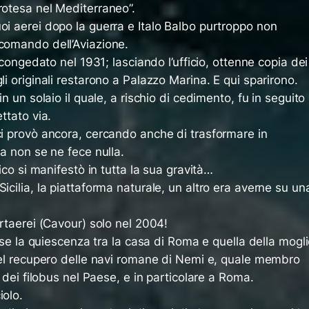
rotesa nel Mediterraneo”.
oi aerei dopo la guerra e Italo Balbo purtroppo non
 comando dell’Aviazione.
u congedato nel 1931; lasciando l’ufficio, ottenne copia dei
li originali restarono a Palazzo Marina. E qui sparirono.
in un solaio il quale, a rischio di cedimento, fu in seguito
ttato via.
ci provò ancora, cercando anche di trasformare in
ma non se ne fece nulla.
gico si manifestò in tutta la sua gravità…
icilia, la piattaforma naturale, un altro era averne su un
portaerei (Cavour) solo nel 2004!
visse la quiescenza tra la casa di Roma e quella della mogl
 del recupero delle navi romane di Nemi e, quale membro
io dei filobus nel Paese, e in particolare a Roma.
iolo.