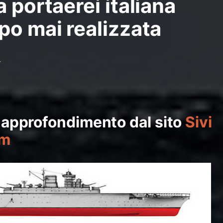
 portaerei italiana
po mai realizzata
4
di approfondimento dal sito
Sivi
um