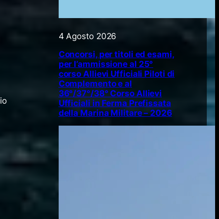
4 Agosto 2026
Concorsi, per titoli ed esami,
per l’ammissione al 25°
corso Allievi Ufficiali Piloti di
Complemento e al
36°/37°/38° Corso Allievi
io
Ufficiali in Ferma Prefissata
della Marina Militare – 2026