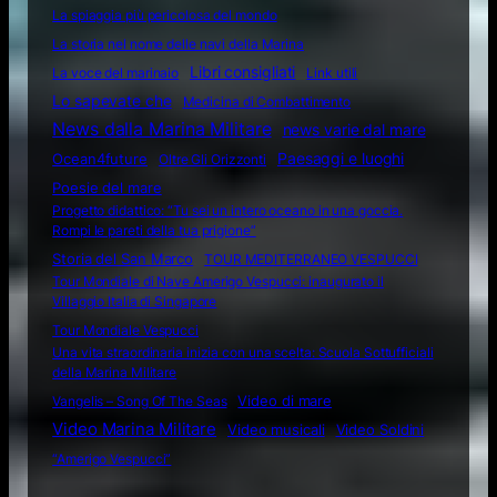
La spiaggia più pericolosa del mondo
La storia nel nome delle navi della Marina
Libri consigliati
La voce del marinaio
Link utili
Lo sapevate che
Medicina di Combattimento
News dalla Marina Militare
news varie dal mare
Ocean4future
Paesaggi e luoghi
Oltre Gli Orizzonti
Poesie del mare
Progetto didattico: “Tu sei un intero oceano in una goccia.
Rompi le pareti della tua prigione”
Storia del San Marco
TOUR MEDITERRANEO VESPUCCI
Tour Mondiale di Nave Amerigo Vespucci: inaugurato il
Villaggio Italia di Singapore
Tour Mondiale Vespucci
Una vita straordinaria inizia con una scelta: Scuola Sottufficiali
della Marina Militare
Video di mare
Vangelis – Song Of The Seas
Video Marina Militare
Video musicali
Video Soldini
“Amerigo Vespucci”