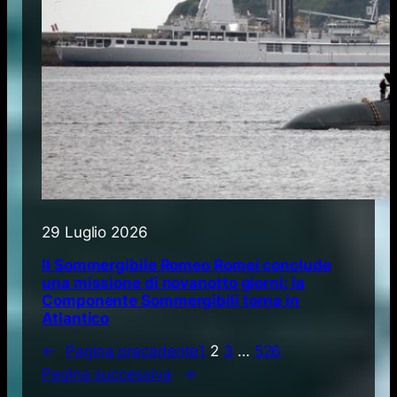
29 Luglio 2026
Il Sommergibile Romeo Romei conclude
una missione di novanotto giorni: la
Componente Sommergibili torna in
Atlantico
←
Pagina precedente
1
2
3
…
526
Pagina successiva
→