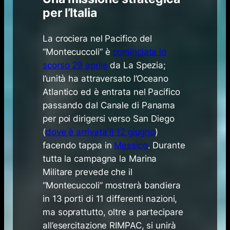
per l’Italia
La crociera nel Pacifico del
“Montecuccoli” è
cominciata lo
scorso 29 aprile
da La Spezia;
l’unità ha attraversato l’Oceano
Atlantico ed è entrata nel Pacifico
passando dal Canale di Panama
per poi dirigersi verso San Diego
(
dove è arrivata il 12 giugno
)
facendo tappa in
Messico
. Durante
tutta la campagna la Marina
Militare prevede che il
“Montecuccoli” mostrerà bandiera
in 13 porti di 11 differenti nazioni,
ma soprattutto, oltre a partecipare
all’esercitazione RIMPAC, si unirà