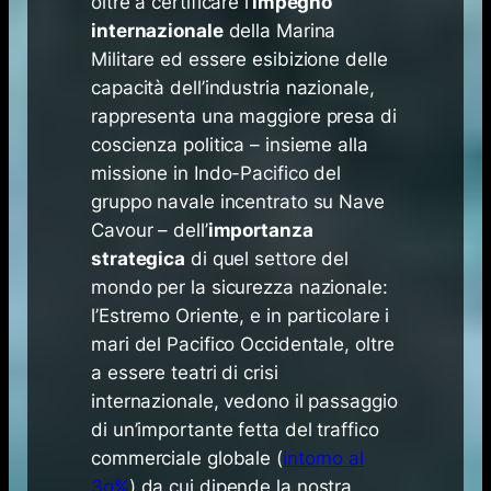
oltre a certificare l’
impegno
internazionale
della Marina
Militare ed essere esibizione delle
capacità dell’industria nazionale,
rappresenta una maggiore presa di
coscienza politica – insieme alla
missione in Indo-Pacifico del
gruppo navale incentrato su Nave
Cavour – dell’
importanza
strategica
di quel settore del
mondo per la sicurezza nazionale:
l’Estremo Oriente, e in particolare i
mari del Pacifico Occidentale, oltre
a essere teatri di crisi
internazionale, vedono il passaggio
di un’importante fetta del traffico
commerciale globale (
intorno al
3o%
) da cui dipende la nostra