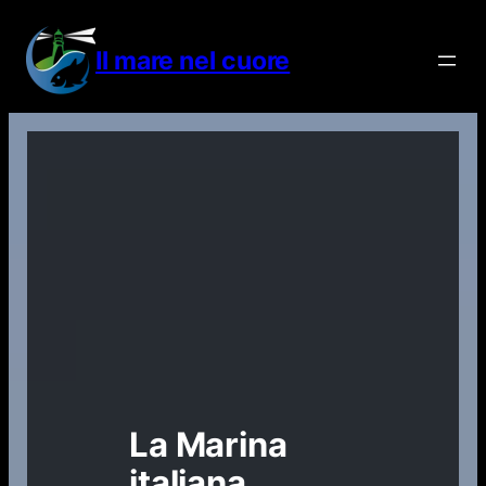
Vai
al
Il mare nel cuore
contenuto
La Marina
italiana