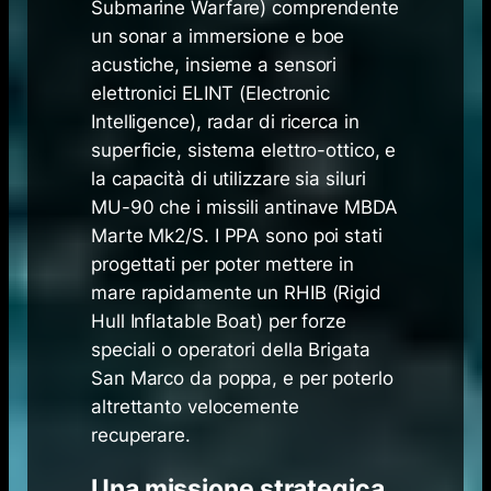
Submarine Warfare
) comprendente
un sonar a immersione e boe
acustiche, insieme a sensori
elettronici ELINT (
Electronic
Intelligence
), radar di ricerca in
superficie, sistema elettro-ottico, e
la capacità di utilizzare sia siluri
MU-90 che i missili antinave MBDA
Marte Mk2/S. I PPA sono poi stati
progettati per poter mettere in
mare rapidamente un RHIB (
Rigid
Hull Inflatable Boat
) per forze
speciali o operatori della Brigata
San Marco da poppa, e per poterlo
altrettanto velocemente
recuperare.
Una missione strategica