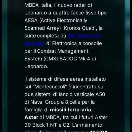
MBDA Italia, il nuovo radar di
Leonardo a quattro facce fisse tipo
AESA (
Active Electronically
Scanned Array
) “Kronos Quad”, la
suite completa da
EW (
Electronic
Warfare
)
di Elettronica e consolle
per il
Combat Management
System
(CMS) SADOC Mk 4 di
Leonardo.
Il sistema di difesa aerea installato
sul “Montecuccoli” è incentrato su
due sistemi di lancio verticale A50
di Naval Group a 8 celle per la
famiglia di
missili terra-aria
Aster
di MBDA, tra cui i futuri Aster
30 Block 1 NT e C2. L’armamento