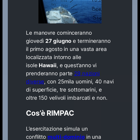
Le manovre cominceranno
giovedì
27 giugno
e termineranno
il primo agosto in una vasta area
localizzata intorno alle
isole
Hawaii
, e quest’anno vi
prenderanno parte
29 nazioni
diverse
, con 25mila uomini, 40 navi
di superficie, tre sottomarini, e
oltre 150 velivoli imbarcati e non.
Cos’è RIMPAC
L’esercitazione simula un
conflitto
multi-dominio
in una