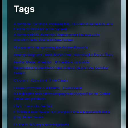
Tags
A bordo del Dandolo il sommergibile utilizzato durante la Guerra
Fredda contro le minacce nucleari
A bordo di Nave Raimondo Montecuccoli il nuovo volto
operativo della Marina Militare (Video)
Alla scoperta del sommergibile Andrea Provana
Amerigo Vespucci
Amm. Paolo Treu
Ammiraglio Paolo Treu
Attualità e curiosità
Analisi Difesa
Aneddoti
Brigata Marina San Marco: una storia di Valore "Per Mare Per
Terram"
Citazioni
Concorsi
Ente Circoli
Essere commissario in Marina
Frasi celebri
Gli highlights della prima campagna in Indopacifico del Carrier
Strike Group italiano
I fari
Il mondo dei fari
Il motore diesel navale: la sua apparizione e le necessità della
propulsione navale
La scelta di Giorgia sommergibilista