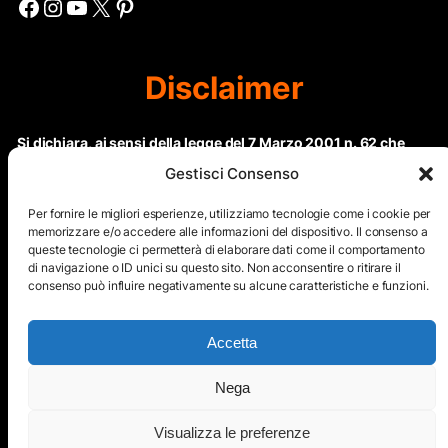
Facebook
Instagram
YouTube
X
Pinterest
Disclaimer
Si dichiara, ai sensi della legge del 7 Marzo 2001 n. 62 che
questo sito non rientra nella categoria di “Informazione
Gestisci Consenso
periodica” in quanto viene aggiornato ad intervalli non
regolari. Le immagini dei collaboratori detentori del
Per fornire le migliori esperienze, utilizziamo tecnologie come i cookie per
Copyright © sono riproducibili solo dietro specifica
memorizzare e/o accedere alle informazioni del dispositivo. Il consenso a
queste tecnologie ci permetterà di elaborare dati come il comportamento
autorizzazione. Il contenuto del sito, comprensivo di testi e
di navigazione o ID unici su questo sito. Non acconsentire o ritirare il
immagini, eccetto dove espressamente specificato, è
consenso può influire negativamente su alcune caratteristiche e funzioni.
protetto da Copyright © e non può essere riprodotto e
diffuso tramite nessun mezzo elettronico o cartaceo senza
esplicita autorizzazione scritta da parte dello staff di ”Il Mare
Accetta
nel cuore”
Nega
Copyright © All Right Reserved
Visualizza le preferenze
Mappa del Sito