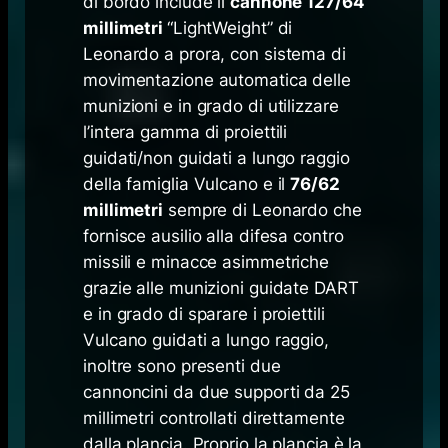
di bordo include il
cannone 127/64
millimetri
“LightWeight” di
Leonardo a prora, con sistema di
movimentazione automatica delle
munizioni e in grado di utilizzare
l’intera gamma di proiettili
guidati/non guidati a lungo raggio
della famiglia Vulcano e il
76/62
millimetri
sempre di Leonardo che
fornisce ausilio alla difesa contro
missili e minacce asimmetriche
grazie alle munizioni guidate DART
e in grado di sparare i proiettili
Vulcano guidati a lungo raggio,
inoltre sono presenti due
cannoncini da due supporti da 25
millimetri controllati direttamente
dalla plancia. Proprio la plancia è la