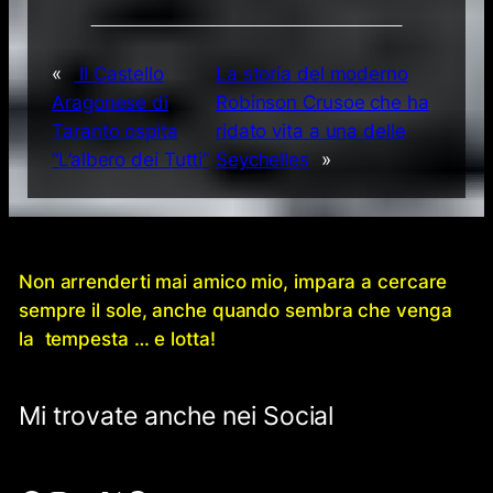
«
Il Castello
La storia del moderno
Aragonese di
Robinson Crusoe che ha
Taranto ospita
ridato vita a una delle
“L’albero dei Tutti”
Seychelles
»
Non arrenderti mai amico mio, impara a cercare
sempre il sole, anche quando sembra che venga
la tempesta … e lotta!
Mi trovate anche nei Social